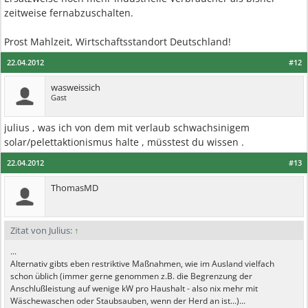
zeitweise fernabzuschalten.
Prost Mahlzeit, Wirtschaftsstandort Deutschland!
22.04.2012
#12
wasweissich
Gast
julius , was ich von dem mit verlaub schwachsinigem
solar/pelettaktionismus halte , müsstest du wissen .
22.04.2012
#13
ThomasMD
Zitat von Julius:
↑
...
Alternativ gibts eben restriktive Maßnahmen, wie im Ausland vielfach
schon üblich (immer gerne genommen z.B. die Begrenzung der
Anschlußleistung auf wenige kW pro Haushalt - also nix mehr mit
Wäschewaschen oder Staubsauben, wenn der Herd an ist...)...