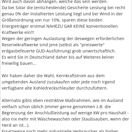
Wird auch davon abhängen, welche das sein werden.
Da bei Solar die (entscheidende) Gesicherte Leistung bei recht
genau 0% der Installierten Leistung liegt und bei Wind in der
Größenordnung von nur 10%, sparen diese beiden
Energieträger erstmal NAHEZU GAR KEINE konventionellen
Kraftwerke ein!!!
Wegen der geringen Auslastung der deswegen erforderlichen
Reservekraftwerke sind jene (selbst als "preiswerte"
erdgasbefeuerte GUD-Ausführung) grob unwirtschaftlich.
Es wird Sie in Deutschland daher bis auf Weiteres keiner
freiwillig bauen...
Wir haben daher die Wahl, Kernkraftstrom aus dem
umgebenden Ausland zuzukaufen oder jede noch irgend
verfügbare alte Kohledreckschleuder durchzufüttern.
Alternativ gibts eben restriktive Maßnahmen, wie im Ausland
vielfach schon üblich (immer gerne genommen z.B. die
Begrenzung der Anschlußleistung auf wenige kW pro Haushalt -
also nix mehr mit Wäschewaschen oder Staubsauben, wenn der
Herd an ist...).
Ersatzweise noch mehr industrielle Verbraucher als bisher