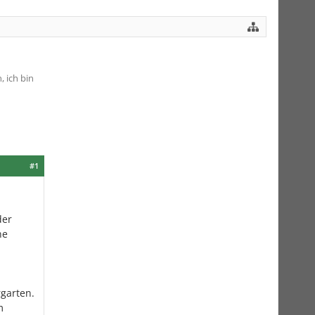
 ich bin
#1
der
ne
garten.
m