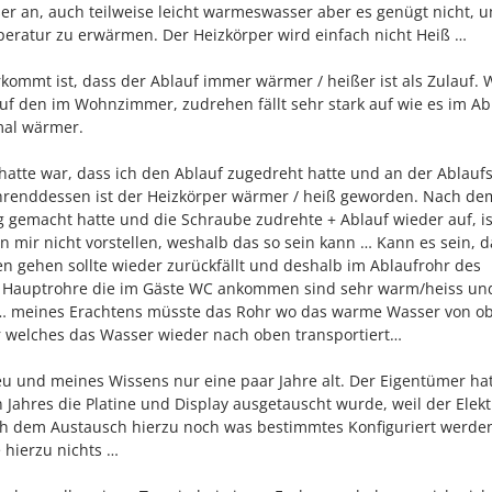
r an, auch teilweise leicht warmeswasser aber es genügt nicht, 
ratur zu erwärmen. Der Heizkörper wird einfach nicht Heiß …
kommt ist, dass der Ablauf immer wärmer / heißer ist als Zulauf.
 auf den im Wohnzimmer, zudrehen fällt sehr stark auf wie es im Ab
mal wärmer.
 hatte war, dass ich den Ablauf zugedreht hatte und an der Ablaufs
hrenddessen ist der Heizkörper wärmer / heiß geworden. Nach de
gemacht hatte und die Schraube zudrehte + Ablauf wieder auf, is
n mir nicht vorstellen, weshalb das so sein kann … Kann es sein, d
n gehen sollte wieder zurückfällt und deshalb im Ablaufrohr des
en Hauptrohre die im Gäste WC ankommen sind sehr warm/heiss u
… meines Erachtens müsste das Rohr wo das warme Wasser von o
r welches das Wasser wieder nach oben transportiert…
Neu und meines Wissens nur eine paar Jahre alt. Der Eigentümer ha
 Jahres die Platine und Display ausgetauscht wurde, weil der Elekt
ch dem Austausch hierzu noch was bestimmtes Konfiguriert werd
 hierzu nichts …