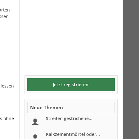
arten
ssen
Jetzt registrieren!
liessen
Neue Themen
ls ohne
Streifen gestrichene...
Kalkzementmörtel oder...