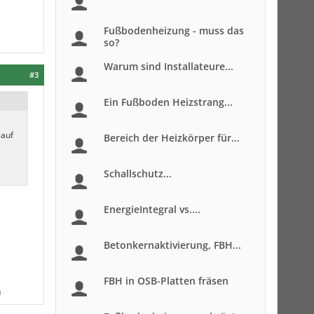
Fußbodenheizung - muss das
so?
Warum sind Installateure...
#3
Ein Fußboden Heizstrang...
lauf
Bereich der Heizkörper für...
Schallschutz...
EnergieIntegral vs....
Betonkernaktivierung, FBH...
FBH in OSB-Platten fräsen
n