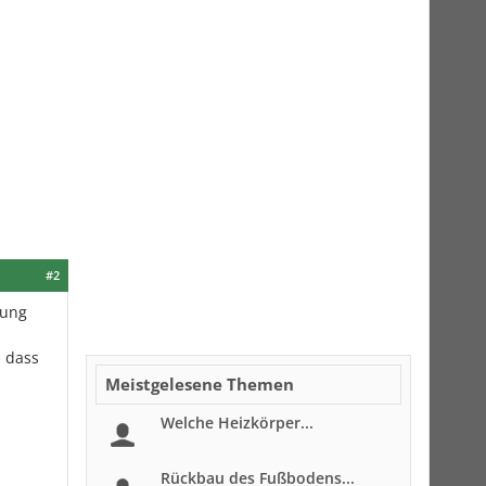
#2
zung
, dass
Meistgelesene Themen
Welche Heizkörper...
Rückbau des Fußbodens...