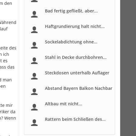
um den
Bad fertig gefließt, aber...
 Während
Haftgrundierung halt nicht...
lauf
Sockelabdichtung ohne...
eite des
m ich
Stahl in Decke durchbohren...
t es
ass das
Steckdosen unterhalb Auflager
nd man
ben
Abstand Bayern Balkon Nachbar
Altbau mit nicht...
tte mir
riker da
en? Wenn
Rattern beim Schließen des...