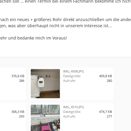
machen soll … einen Termin bei einem Fachmann bekomme ich nic
nach ein neues + größeres Rohr direkt anzuschließen um die ande
en, was aber überhaupt nicht in unserem Interesse ist...
 sehr und bedanke mich im Voraus!
IMG_4508.JPG
376,8 KB
Dateigröße:
409,8 KB
286
Aufrufe:
280
IMG_4510.JPG
306,3 KB
Dateigröße:
474,7 KB
293
Aufrufe:
277