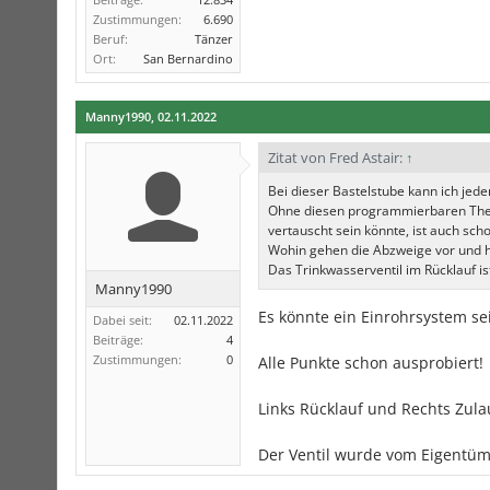
Zustimmungen:
6.690
Beruf:
Tänzer
Ort:
San Bernardino
Manny1990
,
02.11.2022
Zitat von Fred Astair:
↑
Bei dieser Bastelstube kann ich jed
Ohne diesen programmierbaren Thermo
vertauscht sein könnte, ist auch s
Wohin gehen die Abzweige vor und h
Das Trinkwasserventil im Rücklauf is
Manny1990
Es könnte ein Einrohrsystem sei
Dabei seit:
02.11.2022
Beiträge:
4
Zustimmungen:
0
Alle Punkte schon ausprobiert!
Links Rücklauf und Rechts Zula
Der Ventil wurde vom Eigentüme