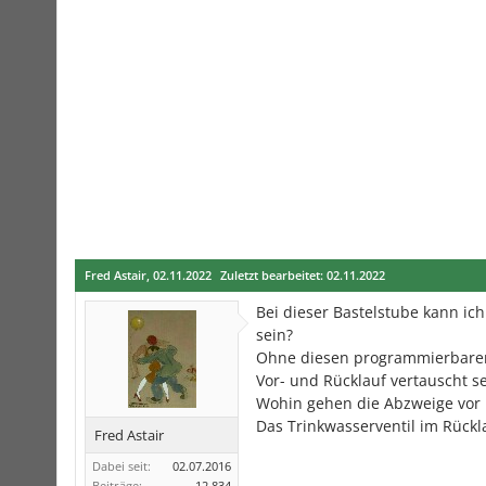
Fred Astair
,
02.11.2022
Zuletzt bearbeitet:
02.11.2022
Bei dieser Bastelstube kann ic
sein?
Ohne diesen programmierbaren 
Vor- und Rücklauf vertauscht 
Wohin gehen die Abzweige vor 
Das Trinkwasserventil im Rückla
Fred Astair
Dabei seit:
02.07.2016
Beiträge:
12.834