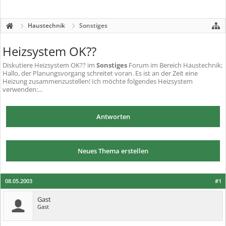
Haustechnik
Sonstiges
Heizsystem OK??
Diskutiere
Heizsystem OK??
im
Sonstiges
Forum im Bereich Haustechnik;
Hallo, der Planungsvorgang schreitet voran. Es ist an der Zeit eine
Heizung zusammenzustellen! Ich möchte folgendes Heizsystem
verwenden:...
Antworten
Neues Thema erstellen
08.05.2003
#1
Gast
Gast