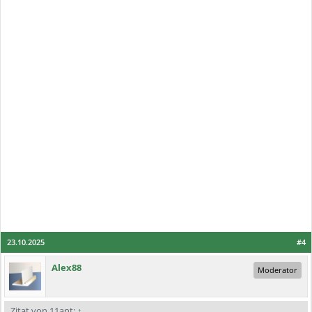
23.10.2025
#4
Alex88
Moderator
Zitat von 11ant:
↑