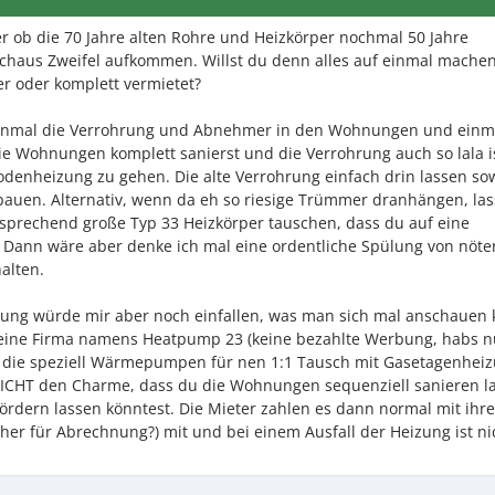
aber ob die 70 Jahre alten Rohre und Heizkörper nochmal 50 Jahre
haus Zweifel aufkommen. Willst du denn alles auf einmal mache
eer oder komplett vermietet?
einmal die Verrohrung und Abnehmer in den Wohnungen und einm
e Wohnungen komplett sanierst und die Verrohrung auch so lala i
odenheizung zu gehen. Die alte Verrohrung einfach drin lassen so
bauen. Alternativ, wenn da eh so riesige Trümmer dranhängen, las
tsprechend große Typ 33 Heizkörper tauschen, dass du auf eine
. Dann wäre aber denke ich mal eine ordentliche Spülung von nöt
alten.
izung würde mir aber noch einfallen, was man sich mal anschauen 
 eine Firma namens Heatpump 23 (keine bezahlte Werbung, habs n
), die speziell Wärmepumpen für nen 1:1 Tausch mit Gasetagenhei
LLEICHT den Charme, dass du die Wohnungen sequenziell sanieren l
Fördern lassen könntest. Die Mieter zahlen es dann normal mit ihre
er für Abrechnung?) mit und bei einem Ausfall der Heizung ist ni