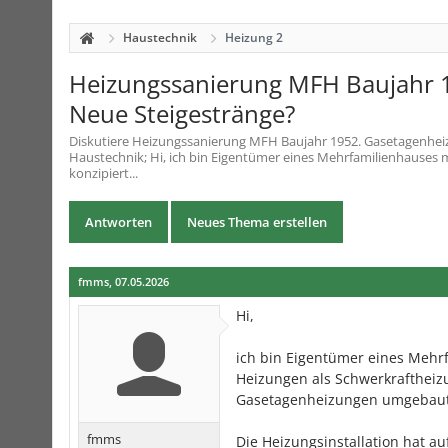
Haustechnik
Heizung 2
Heizungssanierung MFH Baujahr 1
Neue Steigestränge?
Diskutiere
Heizungssanierung MFH Baujahr 1952. Gasetagenheiz
Haustechnik; Hi, ich bin Eigentümer eines Mehrfamilienhauses m
konzipiert...
Antworten
Neues Thema erstellen
fmms
,
07.05.2026
Hi,
ich bin Eigentümer eines Mehrf
Heizungen als Schwerkraftheiz
Gasetagenheizungen umgebaut
fmms
Die Heizungsinstallation hat a