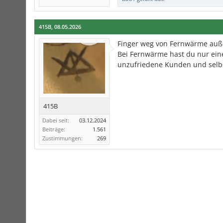
415B
,
08.05.2026
Finger weg von Fernwärme außer
Bei Fernwärme hast du nur eine
unzufriedene Kunden und selb
415B
Dabei seit:
03.12.2024
Beiträge:
1.561
Zustimmungen:
269