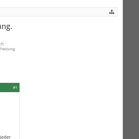
ung.
ch
theizung
#1
jeder