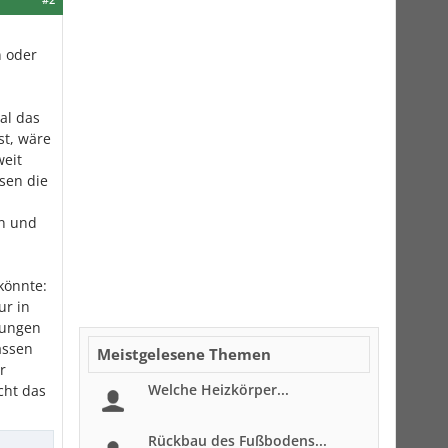
n oder
al das
st, wäre
weit
sen die
en und
könnte:
ur in
zungen
assen
Meistgelesene Themen
r
Welche Heizkörper...
cht das
Rückbau des Fußbodens...