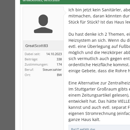
Ich bin jetzt kein Sanitärler, 
mitmachen, daran könnten durc
Stück für Stück? Ist das Haus l
Du hast denke ich 2 Themen, 
Heizsystem an sich. Wenn du di
GreatScott83
evtl. eine Überlegung auf Fußb
möglich und die Heizkörper ab
Dabei seit:
14.10.2023
sich vermutlich auch gegen en
Beiträge:
338
ordentliche Heizfläche kommst
Zustimmungen:
174
Beruf:
Steuerzahler
einige Gebete, dass die Rohre h
Ort:
BW
Eine Alternative zur Zentralhe
Im Stuttgarter Großraum gibts
einem Zeitungsartikel gelesen
entwickelt hat. Das hätte VIE
kannst und auch evtl. separat 
eigenen Stromrechnung (einfach
ganze Haus kalt.
BaUT
gefällt das.