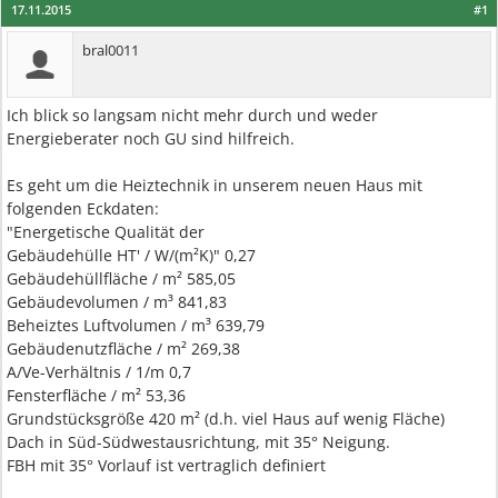
17.11.2015
#1
bral0011
Ich blick so langsam nicht mehr durch und weder
Energieberater noch GU sind hilfreich.
Es geht um die Heiztechnik in unserem neuen Haus mit
folgenden Eckdaten:
"Energetische Qualität der
Gebäudehülle HT' / W/(m²K)" 0,27
Gebäudehüllfläche / m² 585,05
Gebäudevolumen / m³ 841,83
Beheiztes Luftvolumen / m³ 639,79
Gebäudenutzfläche / m² 269,38
A/Ve-Verhältnis / 1/m 0,7
Fensterfläche / m² 53,36
Grundstücksgröße 420 m² (d.h. viel Haus auf wenig Fläche)
Dach in Süd-Südwestausrichtung, mit 35° Neigung.
FBH mit 35° Vorlauf ist vertraglich definiert