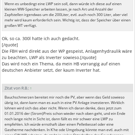
Wenn es unbedingt eine LWP sein soll, dann würde ich diese auf einen
kleinen WW-Speicher arbeiten lassen, je nach Art und Anzahl der
Zapfstellen irgendwas um die 200Liter, evtl. auch noch 300 Liter, aber viel
mehr wird kaum erforderlich sein. Wichtig ist, dass der Speicher über einen
großen WT verfügt.
Ok, so ca. 300l hatte ich auch gedacht.
[/quote]
Die FBH wird direkt aus der WP gespeist, Anlagenhydraulik wäre
zu beachten, LWP als Inverter sowieso.[/quote]
Das wird noch ein Thema, da mein HB vorrangig auf einen
deutschen Anbieter setzt, der kaum Inverter hat.
Zitat von R.B.:
↑
Bauchschmerzen bereitet mir noch die PV, aber wenn das Geld sowieso
übrig ist, dann kann man es auch in eine PV Anlage investieren. Wirklich
lohnen wird sich das aber nicht. Wenn ich daran denke, dass jetzt zum
01.01.2016 der (Strom)Preis schon wieder nach oben geht, und ein Ende
noch lange nicht in Sicht ist, dann fällt es mir schwer eine LWP zu
empfehlen. Ich würde ernsthaft über einen Pelletkessel oder eine
Gastherme nachdenken. In K´he ode Umgebung könnte man evtl. auch mit