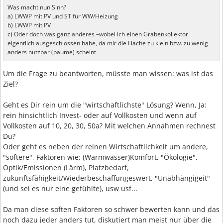
Was macht nun Sinn?
a) LWWP mit PV und ST für WW/Heizung
b) LWWP mit PV
c) Oder doch was ganz anderes –wobei ich einen Grabenkollektor
eigentlich ausgeschlossen habe, da mir die Fläche zu klein bzw. zu wenig
anders nutzbar (bäume) scheint
Um die Frage zu beantworten, müsste man wissen: was ist das
Ziel?
Geht es Dir rein um die "wirtschaftlichste" Lösung? Wenn, Ja:
rein hinsichtlich Invest- oder auf Vollkosten und wenn auf
Vollkosten auf 10, 20, 30, 50a? Mit welchen Annahmen rechnest
Du?
Oder geht es neben der reinen Wirtschaftlichkeit um andere,
"softere", Faktoren wie: (Warmwasser)Komfort, "Ökologie",
Optik/Emissionen (Lärm), Platzbedarf,
zukunftsfähigkeit/Wiederbeschaffungeswert, "Unabhängigeit"
(und sei es nur eine gefühlte), usw usf...
Da man diese soften Faktoren so schwer bewerten kann und das
noch dazu jeder anders tut, diskutiert man meist nur über die