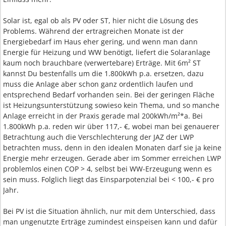
Solar ist, egal ob als PV oder ST, hier nicht die Lösung des
Problems. Während der ertragreichen Monate ist der
Energiebedarf im Haus eher gering, und wenn man dann
Energie für Heizung und WW benötigt, liefert die Solaranlage
kaum noch brauchbare (verwertebare) Erträge. Mit 6m² ST
kannst Du bestenfalls um die 1.800kWh p.a. ersetzen, dazu
muss die Anlage aber schon ganz ordentlich laufen und
entsprechend Bedarf vorhanden sein. Bei der geringen Fläche
ist Heizungsunterstützung sowieso kein Thema, und so manche
Anlage erreicht in der Praxis gerade mal 200kWh/m²*a. Bei
1.800kWh p.a. reden wir über 117,- €, wobei man bei genauerer
Betrachtung auch die Verschlechterung der JAZ der LWP
betrachten muss, denn in den idealen Monaten darf sie ja keine
Energie mehr erzeugen. Gerade aber im Sommer erreichen LWP
problemlos einen COP > 4, selbst bei WW-Erzeugung wenn es
sein muss. Folglich liegt das Einsparpotenzial bei < 100,- € pro
Jahr.
Bei PV ist die Situation ähnlich, nur mit dem Unterschied, dass
man ungenutzte Erträge zumindest einspeisen kann und dafür