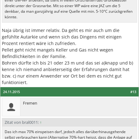
einer GW-WP arbeiten, da steht in vielen Ortschaften das Grundwasser
direkt unter der Grasnarbe. Mit so einer WP wäre eine JAZ um die 5
denkbar, da man ganzjährig auf eine Quelle mit min. 5-10°C zurückgreifen
könnte.
Naja übrig ist immer relativ. Da geht es mir auch um die
gefühlte Autarkie und wenn sich das Dingens mit einigen
Prozent rentiert wäre ich zufrieden.
Pellet geht nicht mangels Keller und Gas nicht wegen
Befindlichkeiten in der Familie.
Bohren dürfte ich bis 21 oder 23 m und das sei a)knapp und b)
kenne ich niemand anbieterseitig der Erfahrungen damit hat
bzw. c) nur einem Anwender vor Ort bei dem es nicht gut
funktioniert.
24.11.2015
#13
Fremen
Zitat von bral0011:
↑
Das ich max 70% einspeisen darf, jedoch alles darüberhinausgehende
selbst verbrauchen kann (Alternative 70%-hart heisst, dass die Anlage auf