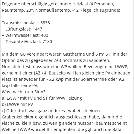
Folgende überschlägig gerechnete Heizlast (4 Personen,
Raumtemp. 23°, Normaußentemp. -12°) lege ich zugrunde:
Transmissionslast: 5333
+ Lüftungslast: 1447
+ Warmwasserlast: 400
= Gesamte Heizlast: 7180
Mit dem GU vereinbart waren Gastherme und 6 m² ST, mit der
Option das zu gegebener Zeit nochmals zu validieren.
Nun steht fest, dass wir eine WP wollen. Bevorzugt eine LWWP,
gerne mit einer JAZ >4. Bauseits will ich gleich eine PV einbauen.
Platz ist entweder für ~6,2 kwp mit der Solarthermie oder 9,2
kwp falls reine PV.
Was macht nun Sinn?
a) LWWP mit PV und ST für WW/Heizung
b) LWWP mit PV
c) Oder doch was ganz anderes –wobei ich einen
Grabenkollektor eigentlich ausgeschlossen habe, da mir die
Fläche zu klein bzw. zu wenig anders nutzbar (bäume) scheint
Welche LWWP würdet Ihr empfehlen, die ggf. auch die Bafa-