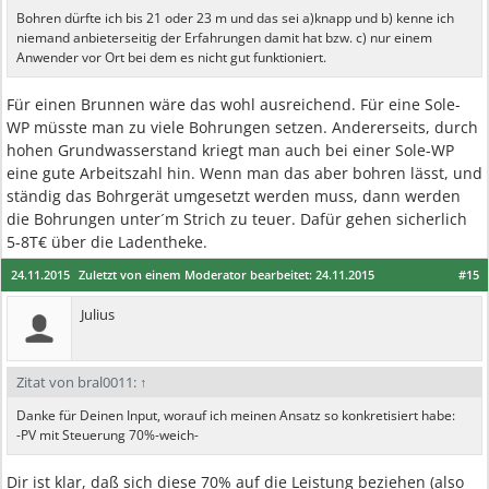
Bohren dürfte ich bis 21 oder 23 m und das sei a)knapp und b) kenne ich
niemand anbieterseitig der Erfahrungen damit hat bzw. c) nur einem
Anwender vor Ort bei dem es nicht gut funktioniert.
Für einen Brunnen wäre das wohl ausreichend. Für eine Sole-
WP müsste man zu viele Bohrungen setzen. Andererseits, durch
hohen Grundwasserstand kriegt man auch bei einer Sole-WP
eine gute Arbeitszahl hin. Wenn man das aber bohren lässt, und
ständig das Bohrgerät umgesetzt werden muss, dann werden
die Bohrungen unter´m Strich zu teuer. Dafür gehen sicherlich
5-8T€ über die Ladentheke.
24.11.2015
Zuletzt von einem Moderator bearbeitet:
24.11.2015
#15
Julius
Zitat von bral0011:
↑
Danke für Deinen Input, worauf ich meinen Ansatz so konkretisiert habe:
-PV mit Steuerung 70%-weich-
Dir ist klar, daß sich diese 70% auf die Leistung beziehen (also