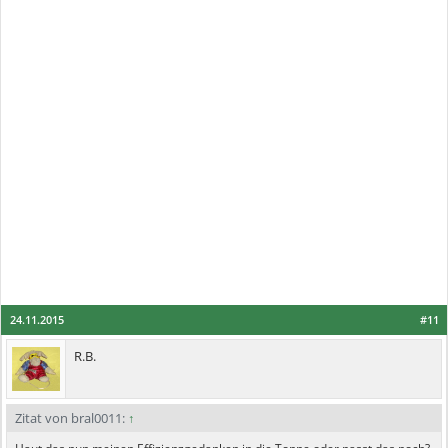
24.11.2015
#11
R.B.
Zitat von bral0011:
↑