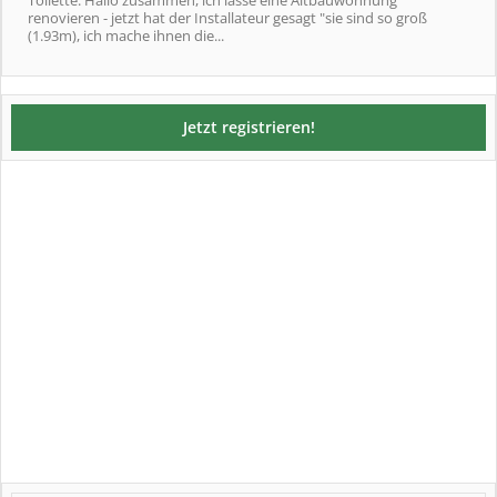
Toilette: Hallo zusammen, ich lasse eine Altbauwohnung
renovieren - jetzt hat der Installateur gesagt "sie sind so groß
(1.93m), ich mache ihnen die...
Jetzt registrieren!