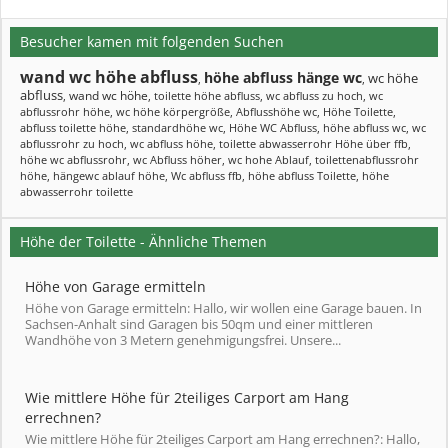
Besucher kamen mit folgenden Suchen
wand wc höhe abfluss
höhe abfluss hänge wc
wc höhe
,
,
abfluss
wand wc höhe
,
,
toilette höhe abfluss
,
wc abfluss zu hoch
,
wc
abflussrohr höhe
,
wc höhe körpergröße
,
Abflusshöhe wc
,
Höhe Toilette
,
abfluss toilette höhe
,
standardhöhe wc
,
Höhe WC Abfluss
,
höhe abfluss wc
,
wc
abflussrohr zu hoch
,
wc abfluss höhe
,
toilette abwasserrohr Höhe über ffb
,
höhe wc abflussrohr
,
wc Abfluss höher
,
wc hohe Ablauf
,
toilettenabflussrohr
höhe
,
hängewc ablauf höhe
,
Wc abfluss ffb
,
höhe abfluss Toilette
,
höhe
abwasserrohr toilette
Höhe der Toilette - Ähnliche Themen
Höhe von Garage ermitteln
Höhe von Garage ermitteln: Hallo, wir wollen eine Garage bauen. In
Sachsen-Anhalt sind Garagen bis 50qm und einer mittleren
Wandhöhe von 3 Metern genehmigungsfrei. Unsere...
Wie mittlere Höhe für 2teiliges Carport am Hang
errechnen?
Wie mittlere Höhe für 2teiliges Carport am Hang errechnen?: Hallo,