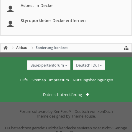
Asbest in Decke
Styroporkleber Decke entfernen
Altbau
Sanierung konkret
Bauexpertenforum
Deutsch [Du]
Hilfe
Sitemap
Impressum
Nutzungsbedingungen
Datenschutzerklärung
Forum software by XenForo™
-
Deutsch von xenDach
Theme designed by
ThemeHouse
.
Du betrachtest gerade: Holzbalkendecke sanieren oder nicht? Geringe