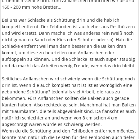
ordentlich Gefälle drin. Zum Anflanschen bräuchten wir also so
160 - 200 mm hohe Bretter...
Bei uns war Schlacke als Schüttung drin und die hab ich
komplett entfernt. Der Fehlboden ist auch eher aus Resthölzern
und wird ersetzt. Dann mache ich was anderes rein (weiß noch
nicht genau ob Sand oder Kies oder Schotter oder so). Hab die
Schlacke entfernt weil man dann besser an die Balken dran
kommt, um diese zu beurteilen und Anflanschen oder
aufdoppeln zu können. Und die Schlacke ist auch super staubig
und da macht das Arbeiten wenig Freude, wenn das drin bleibt.
Seitliches Anflanschen wird schwierig wenn die Schüttung noch
drin ist. Wenn die auch komplett hart ist ist es womöglich eine
gebundene Schüttung? Jedenfalls viel Arbeit, die raus zu
bekommen. Fürs Anflanschen sollten die Balken auch gerade
Kanten haben. Also rechteckige sein. Manchmal hat man Balken
mit "Baumkante", die teils abgewinkelt sind. Da flanscht es auch
natürlich schlechter an und wenn von 8 cm schon 4 cm
abgeschrägt wären würde es schwierig werden.
Wenn du die Schüttung und den Fehlboden entfernen möchtest
könnte man natürlich die Leisten für den Fehlboden auch tiefer