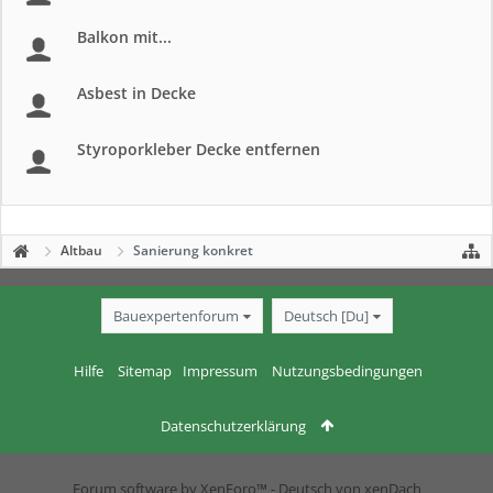
Balkon mit...
Asbest in Decke
Styroporkleber Decke entfernen
Altbau
Sanierung konkret
Bauexpertenforum
Deutsch [Du]
Hilfe
Sitemap
Impressum
Nutzungsbedingungen
Datenschutzerklärung
Forum software by XenForo™
-
Deutsch von xenDach