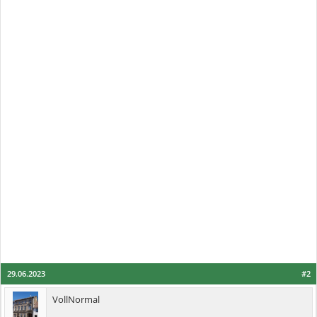
29.06.2023
#2
VollNormal