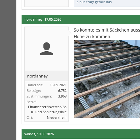
Klaus fragt
gefällt das.
nordanney
,
17.05.2026
So könnte es mit Säckchen aus
Höhe zu kommen:
nordanney
Dabei seit:
15.09.2021
Beiträge:
6.752
Zustimmungen:
3.968
Beruf:
Finanzierer/Investor/Ba
u- und Sanierungslaie
Ort:
Niederrhein
w8ne3
,
19.05.2026