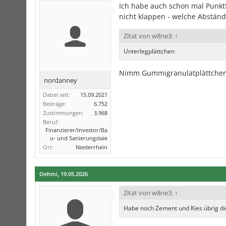
Ich habe auch schon mal Punk
nicht klappen - welche Abständ
Zitat von w8ne3:
↑
Unterlegplättchen
Nimm Gummigranulatplättchen,
nordanney
Dabei seit:
15.09.2021
Beiträge:
6.752
Zustimmungen:
3.968
Beruf:
Finanzierer/Investor/Ba
u- und Sanierungslaie
Ort:
Niederrhein
Oehmi
,
19.05.2026
Zitat von w8ne3:
↑
Habe noch Zement und Kies übrig di