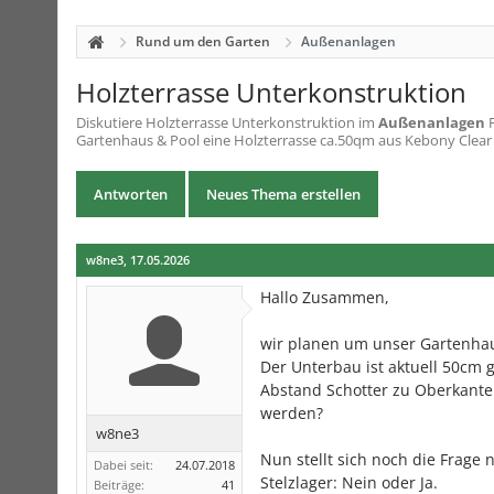
Rund um den Garten
Außenanlagen
Holzterrasse Unterkonstruktion
Diskutiere
Holzterrasse Unterkonstruktion
im
Außenanlagen
F
Gartenhaus & Pool eine Holzterrasse ca.50qm aus Kebony Clear m
Antworten
Neues Thema erstellen
w8ne3
,
17.05.2026
Hallo Zusammen,
wir planen um unser Gartenhau
Der Unterbau ist aktuell 50cm g
Abstand Schotter zu Oberkante 
werden?
w8ne3
Nun stellt sich noch die Frage
Dabei seit:
24.07.2018
Stelzlager: Nein oder Ja.
Beiträge:
41