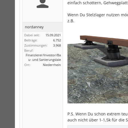
einfach schottern, Gehwegplat
Wenn Du Stelzlager nutzen möch
z.B.
nordanney
Dabei seit:
15.09.2021
Beiträge:
6.752
Zustimmungen:
3.968
Beruf:
Finanzierer/Investor/Ba
u- und Sanierungslaie
Ort:
Niederrhein
P.S. Wenn Du schon extrem teur
auch nicht über 1-1,5k für die 