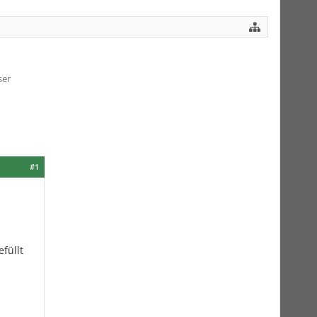
ser
#1
füllt