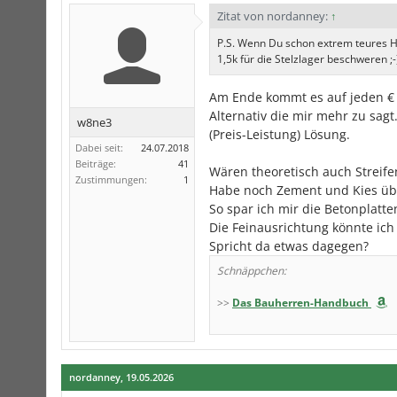
Zitat von nordanney:
↑
P.S. Wenn Du schon extrem teures Ho
1,5k für die Stelzlager beschweren ;-
Am Ende kommt es auf jeden € a
Alternativ die mir mehr zu sag
w8ne3
(Preis-Leistung) Lösung.
Dabei seit:
24.07.2018
Beiträge:
41
Wären theoretisch auch Streif
Zustimmungen:
1
Habe noch Zement und Kies übr
So spar ich mir die Betonplatte
Die Feinausrichtung könnte ic
Spricht da etwas dagegen?
Schnäppchen:
>>
Das Bauherren-Handbuch
nordanney
,
19.05.2026