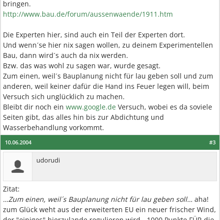
bringen.
http://www.bau.de/forum/aussenwaende/1911.htm
Die Experten hier, sind auch ein Teil der Experten dort.
Und wenn´se hier nix sagen wollen, zu deinem Experimentellen
Bau, dann wird´s auch da nix werden.
Bzw. das was wohl zu sagen war, wurde gesagt.
Zum einen, weil´s Bauplanung nicht für lau geben soll und zum
anderen, weil keiner dafür die Hand ins Feuer legen will, beim
Versuch sich unglücklich zu machen.
Bleibt dir noch ein
www.google.de
Versuch, wobei es da soviele
Seiten gibt, das alles hin bis zur Abdichtung und
Wasserbehandlung vorkommt.
10.06.2004
#3
udorudi
Zitat:
…Zum einen, weil´s Bauplanung nicht für lau geben soll…
aha!
zum Glück weht aus der erweiterten EU ein neuer frischer Wind,
der "einiges" hierzulande regulieren wird - 1000 Punkte FÜR die