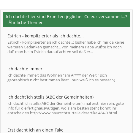
Ich dachte hier sind Experten jeglicher Coleur versammelt…?
- Ähnliche Themen
Estrich - komplizierter als ich dachte...
Estrich - komplizierter als ich dachte...: bisher habe ich mir da keine
weiteren Gedanken gemacht... von meinem Papa wußte ich noch,
daß man beim Estrich darauf achten soll daß er...
ich dachte immer
ich dachte immer: das Wohnen "am Ar*** der Welt " sich
georaphisch nicht bestimmen lässt.. nun weiß ich es besser :-)
ich dacht´ich stells (ABC der Gemeinheiten)
ich dacht´ich stells (ABC der Gemeinheiten): mal erst hier rein. gute
info für die fertighauswütigen, wo´s am besten steht könnt ihr
entscheiden http://www.baurechtsurteile.de/artikel484-0.html
Erst dacht ich an einen Fake