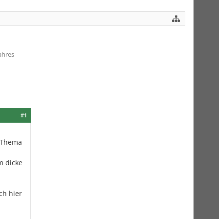
ahres
#1
m Thema
m dicke
ch hier