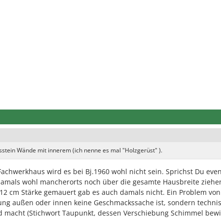
stein Wände mit innerem (ich nenne es mal "Holzgerüst" ).
achwerkhaus wird es bei Bj.1960 wohl nicht sein. Sprichst Du even
damals wohl mancherorts noch über die gesamte Hausbreite ziehe
 12 cm Stärke gemauert gab es auch damals nicht. Ein Problem von
ng außen oder innen keine Geschmackssache ist, sondern techni
d macht (Stichwort Taupunkt, dessen Verschiebung Schimmel bew