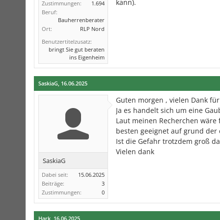
kann).
Zustimmungen:
1.694
Beruf:
Bauherrenberater
Ort:
RLP Nord
Benutzertitelzusatz:
bringt Sie gut beraten
ins Eigenheim
SaskiaG
,
16.06.2025
Guten morgen , vielen Dank für
Ja es handelt sich um eine Gau
Laut meinen Recherchen wäre f
besten geeignet auf grund der 
Ist die Gefahr trotzdem groß 
Vielen dank
SaskiaG
Dabei seit:
15.06.2025
Beiträge:
3
Zustimmungen:
0
Hark
,
16.06.2025