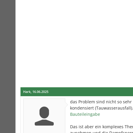
Hark
,
16.06.2025
das Problem sind nicht so seh
kondensiert (Tauwasserausfall)
Bauteileingabe
Das ist aber ein komplexes Th
zunehmen und die Dampfsperr