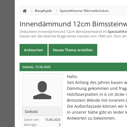
Bauphysik
Spezialthema: Wärmebrücken
Innendämmund 12cm Bimsstein
Diskutiere
Innendämmund 12cm Bimssteinwand
im
Spezialt
bauen wir die oberste Etage eines Hauses von 1960 um. Nun 
Antworten
Neues Thema erstellen
SaskiaG
,
15.06.2025
Hallo,
Seit Anfang des Jahres bauen 
Dämmung gekommen und fragen 
Holzfaserplatten in 6 cm dicke
Bimsstein Wände mit innerem (i
Die Außenfassade können wir le
SaskiaG
In unserer Nähe gibt es leider 
Antworten zu bekommen.
Dabei seit:
15.06.2025
Beiträge:
3