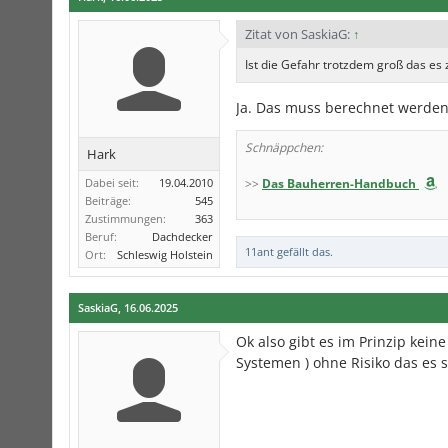
Zitat von SaskiaG:
↑
Ist die Gefahr trotzdem groß das e
Ja. Das muss berechnet werden. 
Schnäppchen:
Hark
Dabei seit:
19.04.2010
>>
Das Bauherren-Handbuch
Beiträge:
545
Zustimmungen:
363
Beruf:
Dachdecker
11ant
gefällt das.
Ort:
Schleswig Holstein
SaskiaG
,
16.06.2025
Ok also gibt es im Prinzip kei
Systemen ) ohne Risiko das es