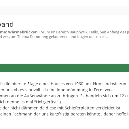
wand
hema: Wärmebrücken
Forum im Bereich Bauphysik; Hallo, Seit Anfang des J
sind wir zum Thema Dämmung gekommen und fragen uns ob es...
wir die oberste Etage eines Hauses von 1960 um. Nun sind wir zu
uns ob es sinnvoll ist eine Innendämmung in Form von
 innen an die Außenwände an zu bringen. Es handeln sich um 12 c
ch nenne es mal "Holzgerüst" ).
ider nicht dämmen da diese mit Schieferplatten verkleidet ist.
keinen Fachmann der uns kurzfristig beraten könnte , daher hoffe i