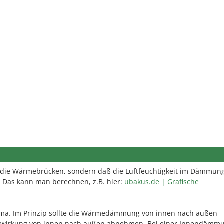
r die Wärmebrücken, sondern daß die Luftfeuchtigkeit im Dämmun
. Das kann man berechnen, z.B. hier:
ubakus.de | Grafische
ema. Im Prinzip sollte die Wärmedämmung von innen nach außen
wirkung von innen nach außen abnehmen. Bei einer Innendämmu