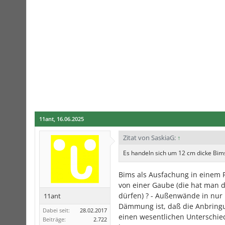
11ant
,
16.06.2025
Zitat von SaskiaG:
↑
Es handeln sich um 12 cm dicke Bims
Bims als Ausfachung in einem F
von einer Gaube (die hat man 
dürfen) ? - Außenwände in nur
11ant
Dämmung ist, daß die Anbringu
Dabei seit:
28.02.2017
einen wesentlichen Unterschie
Beiträge:
2.722