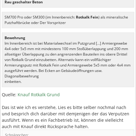
Rau geschalter Beton
SM700 Pro oder SM300 (im Innenbereich:
Rotkalk Fein
) als mineralische
Putzhaftbrücke oder Der Vorspritzer
Bewehrung
Im Innenbereich ist bei Materialwechsel im Putzgrund [...] Armiergewebe
4x4 oder 5x5 mm mit mindestens 100 mm Stoßüberlappung und 200 mm
allseitiger Überlappung zu den angrenzenden Bauteilen ins obere Drittel
von Rotkalk Grund einzubetten. Alternativ kann ein vollflächiger
Armierungsputz mit Rotkalk Fein und Armiergewebe 5x5 mm oder 4x4 mm
ausgeführt werden. Bei Ecken an Gebäudeöffnungen usw.
Diagonalbewehrung
einbetten.
Quelle:
Knauf Rotkalk Grund
Das ist wie ich es verstehe, Lies es bitte selber nochmal nach
und besprich dich darüber mit demjenigen der das Verputzen
ausführt. Wenn es ein Fachbetrieb ist, können die vielleicht
auch mit Knauf direkt Rücksprache halten.
Schnäppchen: