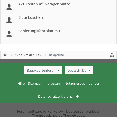
Akt Kosten m² Garagenplatte
Bitte Löschen
Sanierungsfahrplan mit...
Rund um den Bau
Baupreise
Bauexpertenforum
Deutsch [Du]
Hilfe
Sitemap
Impressum
Nutzungsbedingungen
Datenschutzerklärung
Forum software by XenForo™
-
Deutsch von xenDach
Theme designed by
ThemeHouse
.