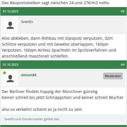
Das Baupreislexikon sagt zwischen 24 und 27€/m2 netto.
01.10.2023
#8
SvenEs
Also abkleben, dann Rohbau mit Gipsputz verputzen, 32m
Schlitze verputzen und mit Gewebe überlappen, 160qm
Verputzen, 160qm Airless Spachteln im Spritzverfahren und
anschließend maschinell schleifen.
01.10.2023
#9
simon84
Moderator
Der Berliner findets happig der Münchner günstig
Keiner schreit bis jetzt Schnäppchen und keiner schreit Wucher
also so verkehrt scheint es ja nicht zu sein
SvenEs
und
Osnabruecker
gefällt das.