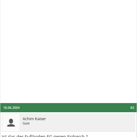
18.06.2004
#2
Achim Kaiser
Gast
Ist das der Fußboden EG gegen Erdreich ?