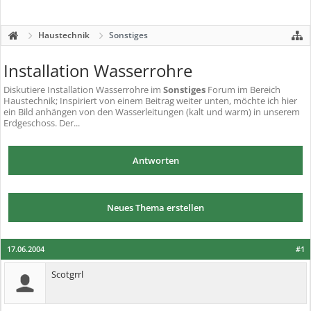
Haustechnik
Sonstiges
Installation Wasserrohre
Diskutiere
Installation Wasserrohre
im
Sonstiges
Forum im Bereich
Haustechnik; Inspiriert von einem Beitrag weiter unten, möchte ich hier
ein Bild anhängen von den Wasserleitungen (kalt und warm) in unserem
Erdgeschoss. Der...
Antworten
Neues Thema erstellen
17.06.2004
#1
Scotgrrl