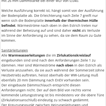
mit 26 mm Dämmstärke bei einer WLF von 0,040.
Welche Ausführung korrekt ist, hängt somit von der Ausführung
der Bodenplatte ab. Die Erleichterung nach Zeile 7 greift nur
wenn sich die Bodenplatte
innerhalb der thermischen Hülle
befindet
. Wärmeströme nach oben in den Estrich treten nur
während der Beheizung auf und sind daher
nicht
als Verluste
im Sinne der Anforderung zu sehen, da sie dem Raum zu Gute
kommen.
Sanitärleitungen
Alle
Warmwasserleitungen
die im
Zirlukationskreislauf
eingebunden sind sind nach den Anforderungen Zeile 1 zu
dämmen. Hier sind Wärmeströme
nach oben
in den Estrich als
Verluste anzusehen, da sie auch während der Sommerzeit (ohne
Heizbetrieb) auftreten, heisst oberhalb der WW-Leitung muß
ebenfalls 20 mm Dämmung nach EnEV vorhanden sein.
Der eingebaute Dämmschlauch entspricht diesen
Anforderungen nicht. Der auf dem Bild von rechts vorne
kommende Leitungsstrang ist bis mindestens vor die obere Türe
(Zirkulationsanschluß) eindeutig zu schwach gedämmt.
Der Kreuzungspunkt zwischen Heizungsleitungen und