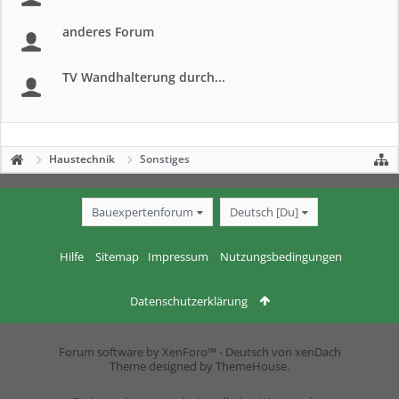
anderes Forum
TV Wandhalterung durch...
Haustechnik
Sonstiges
Bauexpertenforum
Deutsch [Du]
Hilfe
Sitemap
Impressum
Nutzungsbedingungen
Datenschutzerklärung
Forum software by XenForo™
-
Deutsch von xenDach
Theme designed by
ThemeHouse
.