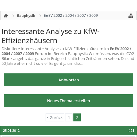
Bauphysik
EnEV 2002 / 2004 / 2007 / 2009
Interessante Analyse zu KfW-
Effizienzhäusern
Diskutiere
Interessante Analyse zu KfW-Effizienzhäusern
im
EnEV 2002 /
2004 / 2007 / 2009
Forum im Bereich Bauphysik; Wir müssen, was die CO2-
Bilanz angeht, das ganze in Erdgeschichtlichen Zeiträumen sehen. Da sind
50 Jahre eher nicht so viel. Es geht ja um die...
Antworten
Neues Thema erstellen
< Zurück
1
2
25.01.2012
#21