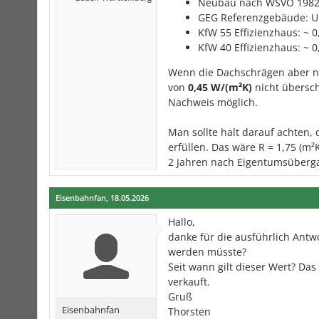
Neubau nach WSVO 1982:
GEG Referenzgebäude: U 
KfW 55 Effizienzhaus: ~ 
KfW 40 Effizienzhaus: ~ 
Wenn die Dachschrägen aber n
von
0,45 W/(m²K)
nicht übersc
Nachweis möglich.
Man sollte halt darauf achten
erfüllen. Das wäre R = 1,75 (m²
2 Jahren nach Eigentumsüber
Eisenbahnfan
,
18.05.2026
Hallo,
danke für die ausführlich Ant
werden müsste?
Seit wann gilt dieser Wert? D
verkauft.
Gruß
Eisenbahnfan
Thorsten