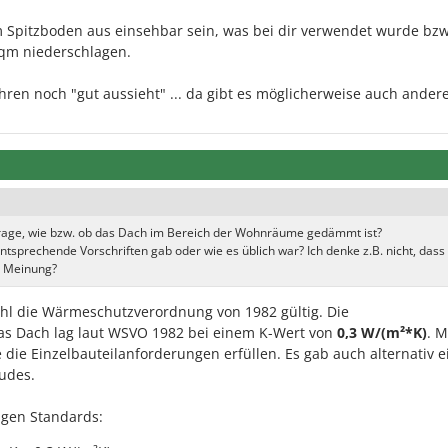
 Spitzboden aus einsehbar sein, was bei dir verwendet wurde bzw
qm niederschlagen.
hren noch "gut aussieht" ... da gibt es möglicherweise auch ander
ie Frage, wie bzw. ob das Dach im Bereich der Wohnräume gedämmt ist?
tsprechende Vorschriften gab oder wie es üblich war? Ich denke z.B. nicht, dass
re Meinung?
hl die Wärmeschutzverordnung von 1982 gültig. Die
das Dach lag laut WSVO 1982 bei einem K-Wert von
0,3 W/(m²*K)
. 
die Einzelbauteilanforderungen erfüllen. Es gab auch alternativ e
udes.
tigen Standards: