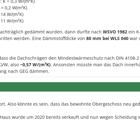
 K = 0,3 W/(m²K)
= 0,2 W(m²K)
0,14 W/(m²K)
0,11 W/(m²K)
achträglich gedämmt wurden, dann durfte nach
WSVO 1982
ein K
hritten werden. Eine Dämmstoffdicke von
80 mm bei WLS 040
war 
, dass die Dachschrägen den Mindestwärmeschutz nach DIN 4108-2
K)/W, also
~0,57 W/(m²K)
. Ansonsten müsste man das Dach innerha
gang nach GEG dämmen.
wort. Also könnte es sein, dass das bewohnte Obergeschoss neu g
as Haus wurde um 2020 bereits verkauft und nun wegen Scheidung 