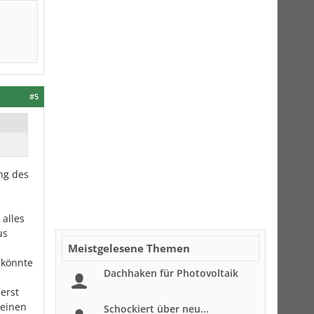
#5
ng des
 alles
us
Meistgelesene Themen
 könnte
Dachhaken für Photovoltaik
erst
 einen
Schockiert über neu...