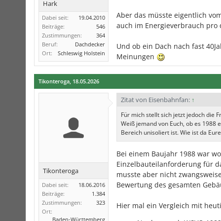
Hark
Aber das müsste eigentlich vom
Dabei seit:
19.04.2010
auch im Energieverbrauch pro 
Beiträge:
546
Zustimmungen:
364
Beruf:
Dachdecker
Und ob ein Dach nach fast 40Ja
Ort:
Schleswig Holstein
Meinungen
Tikonteroga
,
18.05.2026
Zitat von Eisenbahnfan:
↑
Für mich stellt sich jetzt jedoch d
Weiß jemand von Euch, ob es 1988 en
Bereich unisoliert ist. Wie ist da Eu
Bei einem Baujahr 1988 war wo
Einzelbauteilanforderung für 
Tikonteroga
musste aber nicht zwangsweise 
Bewertung des gesamten Gebä
Dabei seit:
18.06.2016
Beiträge:
1.384
Zustimmungen:
323
Hier mal ein Vergleich mit heu
Ort:
Baden-Württemberg