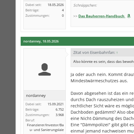
Dabei seit:
18.05.2026
Schnäppchen:
Beiträge:
4
Zustimmungen:
0
>>
Das Bauherren-Handbuch
nordanney
,
18.05.2026
Zitat von Eisenbahnfan:
↑
Also könnte es sein, dass das bew
Ja oder auch nein. Kommt drau
Mindestwärmeschutzes aus.
Davon abgesehen ist das ein rei
nordanney
durchs Dach rauszuheizen und
Dabei seit:
15.09.2021
rechtlicher Sicht wäre es möglic
Beiträge:
6.752
Dachboden gedämmt? Also obe
Zustimmungen:
3.968
eine Nicht-Dämmung des Dache
Beruf:
Eine "Dämmpolizei" gibt gibt 
Finanzierer/Investor/Ba
u- und Sanierungslaie
einmal jemand nachweisen muss!