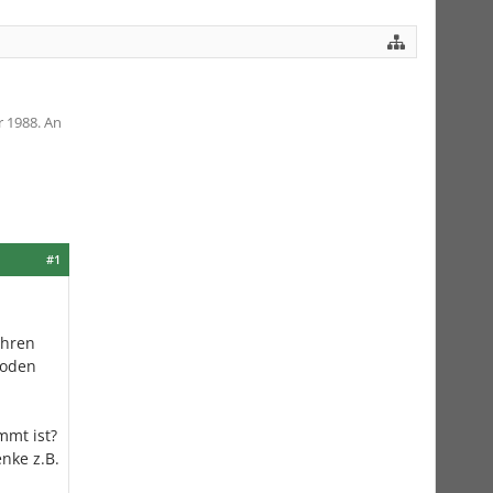
r 1988. An
#1
ahren
boden
mmt ist?
nke z.B.