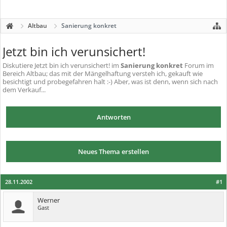
Altbau
Sanierung konkret
Jetzt bin ich verunsichert!
Diskutiere
Jetzt bin ich verunsichert!
im
Sanierung konkret
Forum im
Bereich Altbau; das mit der Mängelhaftung versteh ich, gekauft wie
besichtigt und probegefahren halt :-) Aber, was ist denn, wenn sich nach
dem Verkauf...
Antworten
Neues Thema erstellen
28.11.2002
#1
Werner
Gast