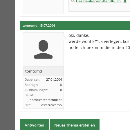
>>
Das Bauherren-Handbuch
tomtomd
,
15.07.2004
oki, danke,
werde wohl 5*1,5 verlegen, kos
hoffe ich bekomm die in den 20
tomtomd
Dabei seit:
27.01.2004
Beiträge:
8
Zustimmungen:
0
Beruf:
nachrichtentechniker
Ort:
österreich/nö
Antworten
Neues Thema erstellen