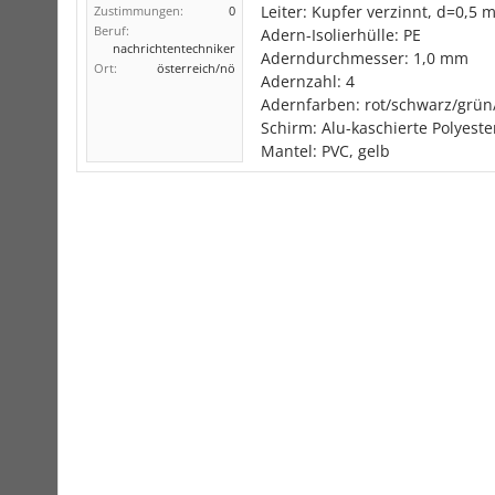
Leiter: Kupfer verzinnt, d=0,5
Zustimmungen:
0
Beruf:
Adern-Isolierhülle: PE
nachrichtentechniker
Aderndurchmesser: 1,0 mm
Ort:
österreich/nö
Adernzahl: 4
Adernfarben: rot/schwarz/grün
Schirm: Alu-kaschierte Polyest
Mantel: PVC, gelb