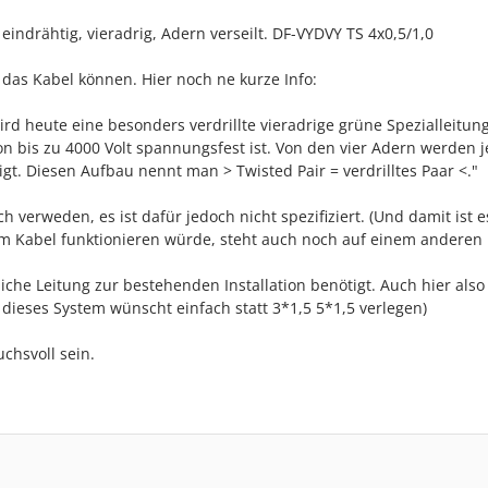
indrähtig, vieradrig, Adern verseilt. DF-VYDVY TS 4x0,5/1,0
e das Kabel können. Hier noch ne kurze Info:
ird heute eine besonders verdrillte vieradrige grüne Spezialleitun
n bis zu 4000 Volt spannungsfest ist. Von den vier Adern werden 
igt. Diesen Aufbau nennt man > Twisted Pair = verdrilltes Paar <."
h verweden, es ist dafür jedoch nicht spezifiziert. (Und damit ist 
sem Kabel funktionieren würde, steht auch noch auf einem anderen B
che Leitung zur bestehenden Installation benötigt. Auch hier also
ieses System wünscht einfach statt 3*1,5 5*1,5 verlegen)
chsvoll sein.