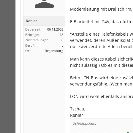
Modemleitung mit Drallschirm, e
Reniar
EIB arbeitet mit 24V, das dürft
Dabei seit:
06.11.2003
"Anstelle eines Telefonkabels w
Beiträge:
118
verwendet, deren Außenisolatio
Zustimmungen:
0
Beruf:
L
nur zwei verdrillte Adern benöt
Ort:
Regensburg
Man kann dieses Kabel sicherlic
nicht zulässig.) Ob es mit die
Beim LCN-Bus wird eine zusätzli
verwendungsfähig. (Wenn man d
LON wird wohl ebenfalls anspru
Tschau,
Reniar
Schnäppchen: