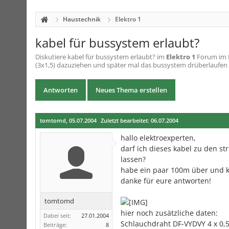
Haustechnik
Elektro 1
kabel für bussystem erlaubt?
Diskutiere
kabel für bussystem erlaubt?
im
Elektro 1
Forum im B
(3x1,5) dazuziehen und später mal das bussystem drüberlaufen l
Antworten
Neues Thema erstellen
tomtomd
,
05.07.2004
Zuletzt bearbeitet:
06.07.2004
hallo elektroexperten,
darf ich dieses kabel zu den s
lassen?
habe ein paar 100m über und k
danke für eure antworten!
tomtomd
hier noch zusätzliche daten:
Dabei seit:
27.01.2004
Schlauchdraht DF-VYDVY 4 x 0,5/
Beiträge:
8