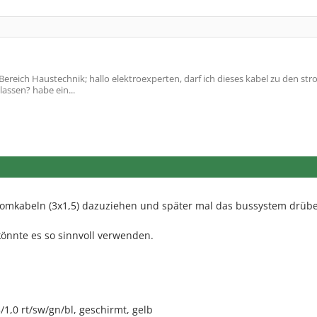
ereich Haustechnik; hallo elektroexperten, darf ich dieses kabel zu den st
assen? habe ein...
tromkabeln (3x1,5) dazuziehen und später mal das bussystem drüb
önnte es so sinnvoll verwenden.
1,0 rt/sw/gn/bl, geschirmt, gelb