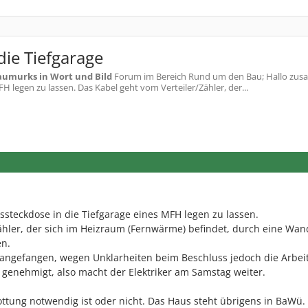
ie Tiefgarage
aumurks in Wort und Bild
Forum im Bereich Rund um den Bau; Hallo zus
H legen zu lassen. Das Kabel geht vom Verteiler/Zähler, der...
ssteckdose in die Tiefgarage eines MFH legen zu lassen.
ähler, der sich im Heizraum (Fernwärme) befindet, durch eine Wand
en.
e angefangen, wegen Unklarheiten beim Beschluss jedoch die Arbei
n genehmigt, also macht der Elektriker am Samstag weiter.
ottung notwendig ist oder nicht. Das Haus steht übrigens in BaWü.