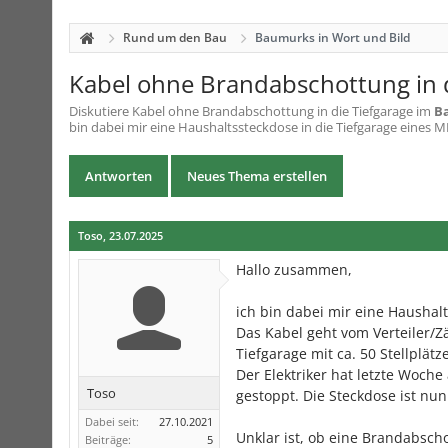
Rund um den Bau
Baumurks in Wort und Bild
Kabel ohne Brandabschottung in d
Diskutiere
Kabel ohne Brandabschottung in die Tiefgarage
im
B
bin dabei mir eine Haushaltssteckdose in die Tiefgarage eines MF
Antworten
Neues Thema erstellen
Toso
,
23.07.2025
Hallo zusammen,
ich bin dabei mir eine Haushalt
Das Kabel geht vom Verteiler/Z
Tiefgarage mit ca. 50 Stellplätz
Der Elektriker hat letzte Woch
Toso
gestoppt. Die Steckdose ist nu
Dabei seit:
27.10.2021
Unklar ist, ob eine Brandabsch
Beiträge:
5