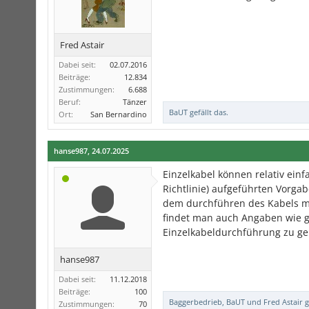
Fred Astair
Dabei seit:
02.07.2016
Beiträge:
12.834
Zustimmungen:
6.688
Beruf:
Tänzer
BaUT
gefällt das.
Ort:
San Bernardino
hanse987
,
24.07.2025
Einzelkabel können relativ ein
Richtlinie) aufgeführten Vorga
dem durchführen des Kabels mu
findet man auch Angaben wie g
Einzelkabeldurchführung zu ge
hanse987
Dabei seit:
11.12.2018
Beiträge:
100
Baggerbedrieb
,
BaUT
und
Fred Astair
g
Zustimmungen:
70