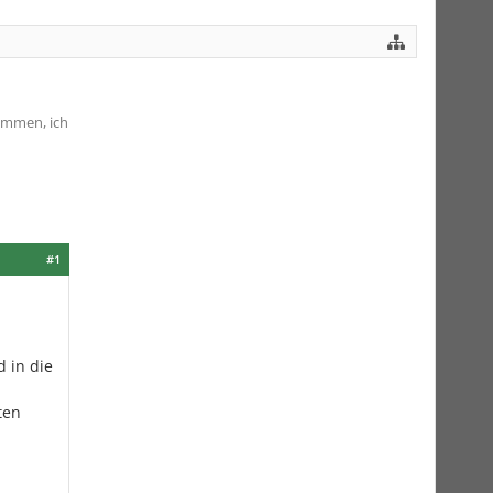
ammen, ich
#1
 in die
ten