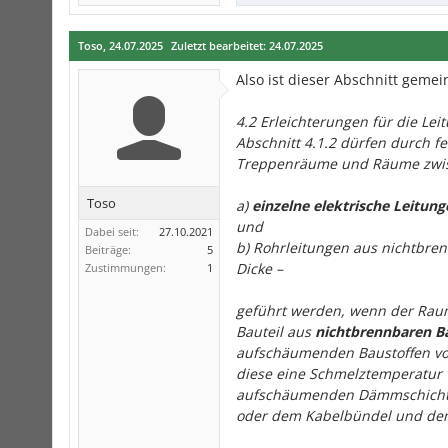
Toso
,
24.07.2025
Zuletzt bearbeitet:
24.07.2025
Also ist dieser Abschnitt gemei
4.2 Erleichterungen für die 
Abschnitt 4.1.2 dürfen durch
Treppenräume und Räume zwis
Toso
a)
einzelne elektrische Leitung
und
Dabei seit:
27.10.2021
b) Rohrleitungen aus nichtbre
Beiträge:
5
Dicke –
Zustimmungen:
1
geführt werden, wenn der Ra
Bauteil aus
nichtbrennbaren B
aufschäumenden Baustoffen vol
diese eine Schmelztemperatur 
aufschäumenden Dämmschichtbi
oder dem Kabelbündel und dem