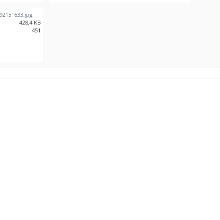
92151633.jpg
428,4 KB
451