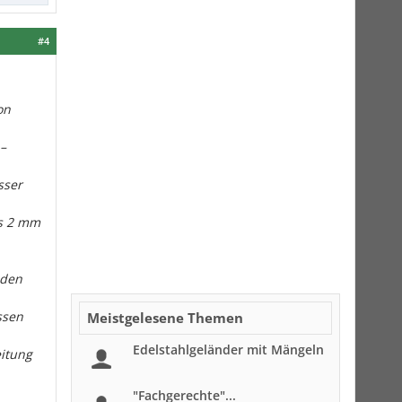
#4
on
–
sser
is 2 mm
nden
ssen
Meistgelesene Themen
Edelstahlgeländer mit Mängeln
itung
"Fachgerechte"...