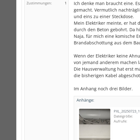
Ich denke man braucht eine. E
Zustimmungen:
1
gemacht. Vermutlich nachträgli
und eins zu einer Steckdose.
Mein Elektriker meinte, er hat 
durch den Beton gebohrt. Da h
Naja, für mich eine komische E
Brandabschottung aus dem Bau
Wenn der Elektriker keine Ahn
von jemand anderem machen l
Die Hausverwaltung hat erst ma
die bisherigen Kabel abgescho
Im Anhang noch drei Bilder.
Anhänge:
PXL_20250723_1
Dateigröße:
Aufrufe: