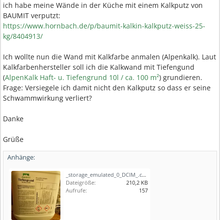
ich habe meine Wände in der Küche mit einem Kalkputz von
BAUMIT verputzt:
https://www.hornbach.de/p/baumit-kalkin-kalkputz-weiss-25-
kg/8404913/
Ich wollte nun die Wand mit Kalkfarbe anmalen (Alpenkalk). Laut
Kalkfarbenhersteller soll ich die Kalkwand mit Tiefengund
(
AlpenKalk Haft- u. Tiefengrund 10l / ca. 100 m²
) grundieren.
Frage: Versiegele ich damit nicht den Kalkputz so dass er seine
Schwammwirkung verliert?
Danke
Grüße
Anhänge:
_storage_emulated_0_DCIM_.convert_security_files_1711392106486.jpg
Dateigröße:
210,2 KB
Aufrufe:
157