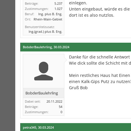
einlegen.
Beiträge:
5.237
Unten eingebaut, würde es di
Zustimmungen:
1.027
Beruf:
Ing. plus B. Eng.
dort ist es also nutzlos.
Ort:
Rhein-Main-Gebiet
Benutzertitelzusatz:
Ing.(grad.) plus B. Eng.
BobderBaulehrling
,
30.03.2024
Danke für die schnelle Antwort
Wie dick sollte die Schicht mi
Mein restliches Haus hat Einen
einen Kalk-Gips Putz zu nutzen?
Gruß Bob
BobderBaulehrling
Dabei seit:
20.11.2022
Beiträge:
54
Zustimmungen:
0
petra345
,
30.03.2024