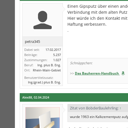
Einen Gipsputz über einen ande
Verbindung mit dem alten Putz 
Hier würde ich den Kontakt mit
Haftung verbessern.
.
petra345
Dabei seit:
17.02.2017
Beiträge:
5.237
Zustimmungen:
1.027
Schnäppchen:
Beruf:
Ing. plus B. Eng.
Ort:
Rhein-Main-Gebiet
>>
Das Bauherren-Handbuch
Benutzertitelzusatz:
Ing.(grad.) plus B. Eng.
Alex88
,
02.04.2024
Zitat von BobderBaulehrling:
↑
wurde 1963 ein Kalkzementputz auf