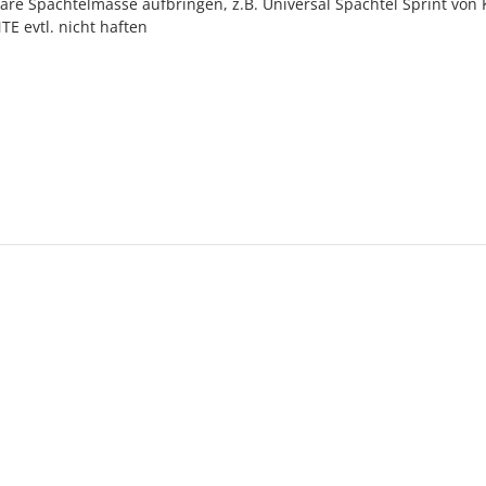
re Spachtelmasse aufbringen, z.B. Universal Spachtel Sprint von 
E evtl. nicht haften