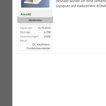
deshalb würde ich eine zementä
Gipsputz auf Kalkzement KÖNNT
Alex88
Moderator
Dabei seit:
14.10.2014
Beiträge:
6.708
Zustimmungen:
3.650
Beruf:
GF, Kaufmann,
Trockenbaumeister