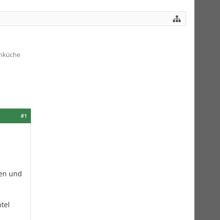
chküche
#1
den und
tel