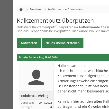
Neubau
Außenwände / Fassaden
Kalkzementputz überputzen
Diskutiere
Kalkzementputz überputzen
im
Außenwände / Fas
und das Treppenhaus neu verputzen. Hier wurde 1963 ein Kalkze
Antworten
Neues Thema erstellen
BobderBaulehrling
,
29.03.2024
Hallo zusammen,
ich möchte meine Waschküche 
Kalkzementputz aufgetragen. Je
Armierungsgewebe einbringen 
Der bestehende Putz hält noch
daher nicht mehr besonders sc
BobderBaulehrling
Kann ich hier auf den alten K
Dabei seit:
20.11.2022
auftragen und ein Gewebe einle
Beiträge:
54