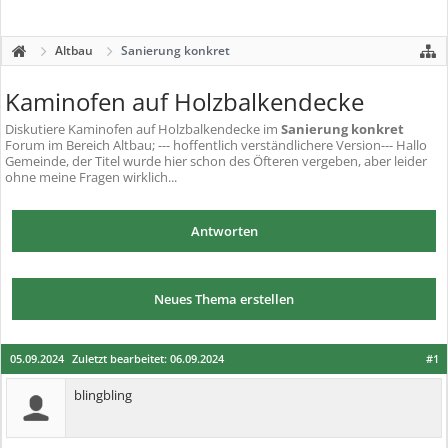
Altbau
Sanierung konkret
Kaminofen auf Holzbalkendecke
Diskutiere
Kaminofen auf Holzbalkendecke
im
Sanierung konkret
Forum im Bereich Altbau; --- hoffentlich verständlichere Version--- Hallo
Gemeinde, der Titel wurde hier schon des Öfteren vergeben, aber leider
ohne meine Fragen wirklich...
Antworten
Neues Thema erstellen
05.09.2024
Zuletzt bearbeitet:
06.09.2024
#1
blingbling