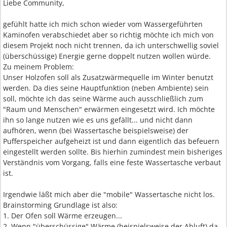
Liebe Community,
gefühlt hatte ich mich schon wieder vom Wassergeführten
Kaminofen verabschiedet aber so richtig möchte ich mich von
diesem Projekt noch nicht trennen, da ich unterschwellig soviel
(überschüssige) Energie gerne doppelt nutzen wollen würde.
Zu meinem Problem:
Unser Holzofen soll als Zusatzwärmequelle im Winter benutzt
werden. Da dies seine Hauptfunktion (neben Ambiente) sein
soll, möchte ich das seine Wärme auch ausschließlich zum
"Raum und Menschen" erwärmen eingesetzt wird. Ich möchte
ihn so lange nutzen wie es uns gefällt... und nicht dann
aufhören, wenn (bei Wassertasche beispielsweise) der
Pufferspeicher aufgeheizt ist und dann eigentlich das befeuern
eingestellt werden sollte. Bis hierhin zumindest mein bisheriges
Verständnis vom Vorgang, falls eine feste Wassertasche verbaut
ist.
Irgendwie läßt mich aber die "mobile" Wassertasche nicht los.
Brainstorming Grundlage ist also:
1. Der Ofen soll Wärme erzeugen...
2. Wenn "überschüssige" Wärme (beispielsweise der Abluft) da