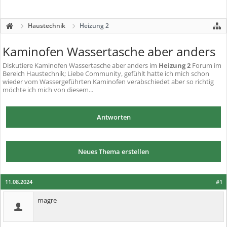
Haustechnik
Heizung 2
Kaminofen Wassertasche aber anders
Diskutiere
Kaminofen Wassertasche aber anders
im
Heizung 2
Forum im
Bereich Haustechnik; Liebe Community, gefühlt hatte ich mich schon
wieder vom Wassergeführten Kaminofen verabschiedet aber so richtig
möchte ich mich von diesem...
Antworten
Neues Thema erstellen
11.08.2024
#1
magre