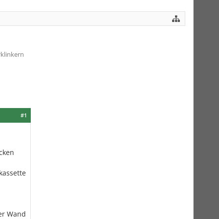
klinkern
#1
acken
kassette
der Wand