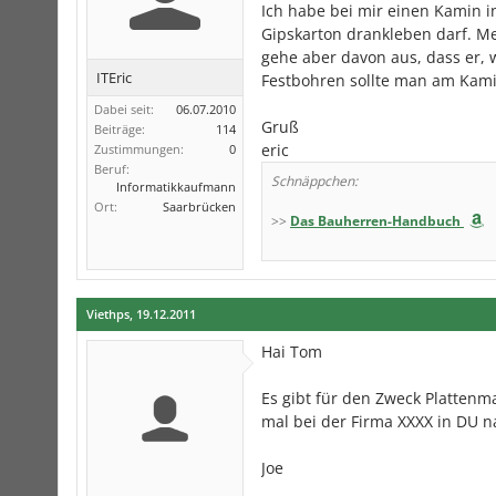
Ich habe bei mir einen Kamin 
Gipskarton drankleben darf. Mei
gehe aber davon aus, dass er, w
ITEric
Festbohren sollte man am Kamin
Dabei seit:
06.07.2010
Gruß
Beiträge:
114
eric
Zustimmungen:
0
Beruf:
Schnäppchen:
Informatikkaufmann
Ort:
Saarbrücken
>>
Das Bauherren-Handbuch
Viethps
,
19.12.2011
Hai Tom
Es gibt für den Zweck Plattenm
mal bei der Firma XXXX in DU n
Joe