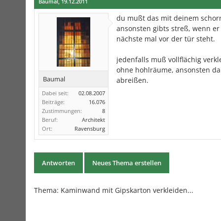
Baumal
,
19.12.2011
du mußt das mit deinem schorn
ansonsten gibts streß, wenn er
nächste mal vor der tür steht.
jedenfalls muß vollflächig verk
ohne hohlräume, ansonsten dar
Baumal
abreißen.
Dabei seit:
02.08.2007
Beiträge:
16.076
Zustimmungen:
8
Beruf:
Architekt
Ort:
Ravensburg
Antworten
Neues Thema erstellen
Thema: Kaminwand mit Gipskarton verkleiden...