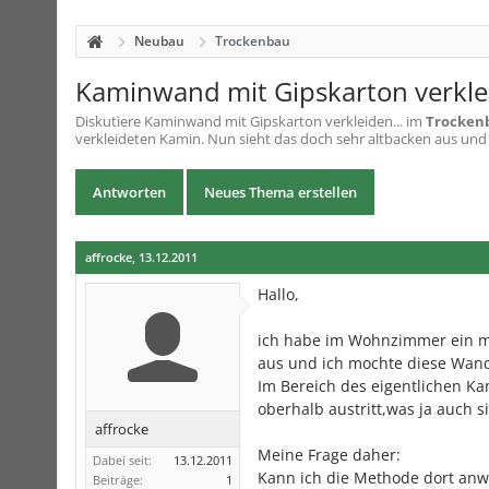
Neubau
Trockenbau
Kaminwand mit Gipskarton verklei
Diskutiere
Kaminwand mit Gipskarton verkleiden...
im
Trocken
verkleideten Kamin. Nun sieht das doch sehr altbacken aus und
Antworten
Neues Thema erstellen
affrocke
,
13.12.2011
Hallo,
ich habe im Wohnzimmer ein mi
aus und ich mochte diese Wand 
Im Bereich des eigentlichen Ka
oberhalb austritt,was ja auch si
affrocke
Meine Frage daher:
Dabei seit:
13.12.2011
Kann ich die Methode dort an
Beiträge:
1