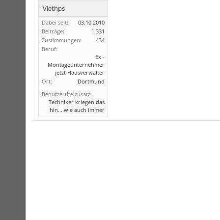
Viethps
Dabei seit:
03.10.2010
Beiträge:
1.331
Zustimmungen:
434
Beruf:
Ex -
Montageunternehmer
jetzt Hausverwalter
Ort:
Dortmund
Benutzertitelzusatz:
Techniker kriegen das
hin....wie auch immer