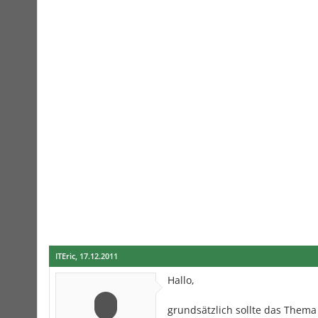
ITEric
,
17.12.2011
Hallo,
grundsätzlich sollte das Them