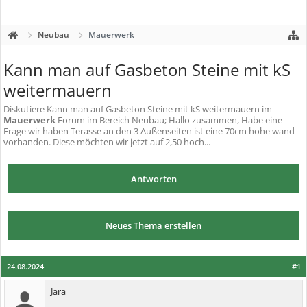
Neubau
Mauerwerk
Kann man auf Gasbeton Steine mit kS
weitermauern
Diskutiere
Kann man auf Gasbeton Steine mit kS weitermauern
im
Mauerwerk
Forum im Bereich Neubau; Hallo zusammen, Habe eine
Frage wir haben Terasse an den 3 Außenseiten ist eine 70cm hohe wand
vorhanden. Diese möchten wir jetzt auf 2,50 hoch...
Antworten
Neues Thema erstellen
24.08.2024
#1
Jara