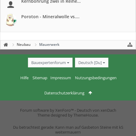
Kernbohrung zwei in Reihe...
Poroton - Mineralwolle vs....
Neubau
Mauerwerk
Bauexpertenforum
Deutsch [Du]
Hilfe
Sitemap
Impressum
Nutzungsbedingungen
Datenschutzerklärung
Forum software by XenForo™
-
Deutsch von xenDach
Theme designed by
ThemeHouse
.
Du betrachtest gerade: Kann man auf Gasbeton Steine mit kS
weitermauern