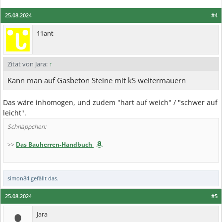
25.08.2024
#4
11ant
Zitat von Jara:
↑
Kann man auf Gasbeton Steine mit kS weitermauern
Das wäre inhomogen, und zudem "hart auf weich" / "schwer auf
leicht".
Schnäppchen:
>>
Das Bauherren-Handbuch
simon84
gefällt das.
25.08.2024
#5
Jara