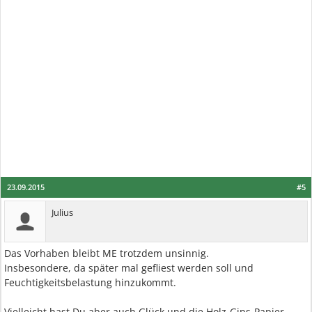
23.09.2015
#5
Julius
Das Vorhaben bleibt ME trotzdem unsinnig.
Insbesondere, da später mal gefliest werden soll und
Feuchtigkeitsbelastung hinzukommt.
Vielleicht hast Du aber auch Glück und die Holz-Gips-Papier-