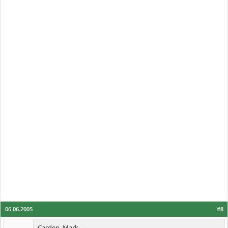
06.06.2005
#8
Carden. Mark