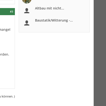
Altbau mit nicht...
#3
Baustatik/Witterung -...
 mangel
erden.
u können. )