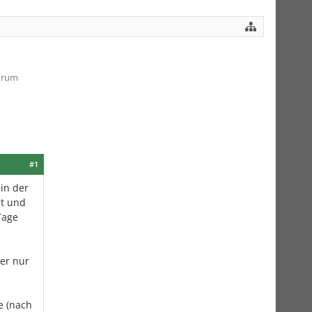
Forum
#1
in der
ht und
Tage
ber nur
e (nach