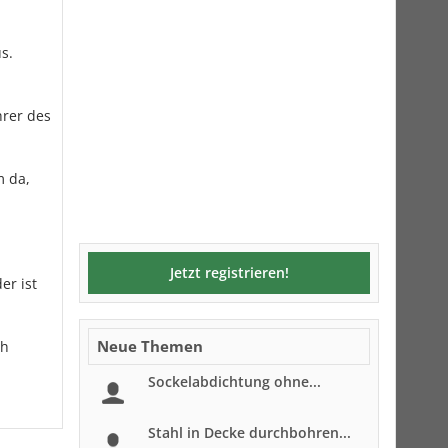
s.
hrer des
m da,
Jetzt registrieren!
er ist
Neue Themen
ch
Sockelabdichtung ohne...
Stahl in Decke durchbohren...