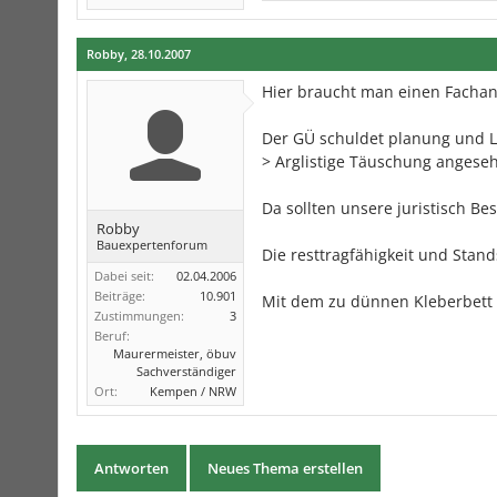
Robby
,
28.10.2007
Hier braucht man einen Fachan
Der GÜ schuldet planung und Le
> Arglistige Täuschung angese
Da sollten unsere juristisch Be
Robby
Bauexpertenforum
Die resttragfähigkeit und Stan
Dabei seit:
02.04.2006
Beiträge:
10.901
Mit dem zu dünnen Kleberbett u
Zustimmungen:
3
Beruf:
Maurermeister, öbuv
Sachverständiger
Ort:
Kempen / NRW
Antworten
Neues Thema erstellen