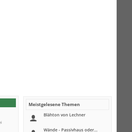
Meistgelesene Themen
Blähton von Lechner
i
Wände - Passivhaus oder...