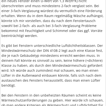
ein neues Fenster einen U-Wert von 1,3 W/(m²K) nicht
überschreiten und muss mindestens 2-fach verglast sein. Bei
einer 3-fach-Verglasung würdest du vermutlich eine Förderung
erhalten. Wenn du in dem Raum regelmäßig Wäsche aufhängst,
könnte ich mir vorstellen, dass du nach dem Fenstertausch
sowohl bei 2-fach- als auch bei 3-fach-Verglasung Probleme
bekommst mit Feuchtigkeit und Schimmel oder das ggf. Vorräte
beeinträchtigt werden.
Es gibt bei Fenstern unterschiedliche Luftdichtheitsklassen. Der
Mindestwärmeschutz der DIN 4108-2 legt auch eine Klasse fest,
die je nach Gebäudetyp mindestens erreicht werden muss. In
deinem Fall könnte es sinnvoll zu sein, keine höhere (=dichtere)
Klasse zu haben, als durch den Mindestwärmeschutz gefordert
wird. Ich würde auch zumindest mal schauen, wo man einen
Lüfter in die Außenwand einbauen könnte, falls sich nach dem
austauschen des Fensters herausstellt, dass man einen Lüfter
benötigt.
Bei den Fenstern in den unbeheizten Räumen scheint es keine
Wärmeschutzanforderungen zu geben. Hier würde ich schauen,
ob man andere Kriterien als Wärmeschutz und Luftdichtheit für