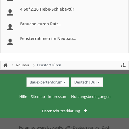
4,50*2,20 Hebe-Schiebe-tür
Brauche euren Rat:...
Fensterrahmen im Neubau...
Neubau
Fenster/Türen
Bauexpertenforum
Deutsch [Du]
Hilfe
Sitemap
Impressum
Nutzungsbedingungen
Datenschutzerklärung
Forum software by XenForo™
-
Deutsch von xenDach