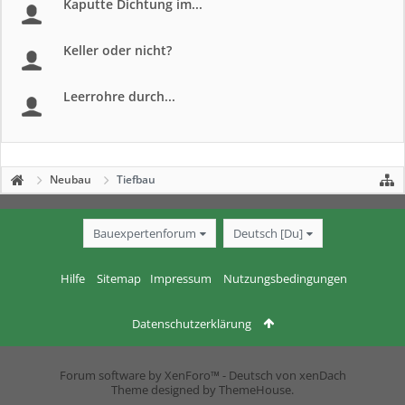
Kaputte Dichtung im...
Keller oder nicht?
Leerrohre durch...
Neubau
Tiefbau
Bauexpertenforum
Deutsch [Du]
Hilfe
Sitemap
Impressum
Nutzungsbedingungen
Datenschutzerklärung
Forum software by XenForo™
-
Deutsch von xenDach
Theme designed by
ThemeHouse
.