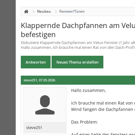
Neubau
Fenster/Türen
Klappernde Dachpfannen am Velux-
befestigen
Diskutiere
Klappernde Dachpfannen am Velux-Fenster (1 Jahr alt
Hallo zusammen, ich brauche mal einen Rat von den Dach-Profis hi
Antworten
Neues Thema erstellen
steve251
,
07.05.2026
Hallo zusammen,
ich brauche mal einen Rat von de
Wind fangen die Dachpfannen 
Das Problem:
steve251
Auf einer Seite des Fensters w