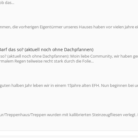
ob das...
men, die vorherigen Eigentürmer unseres Hauses haben vor vielen Jahre e
 Darf das so? (aktuell noch ohne Dachpfannen)
as so? (aktuell noch ohne Dachpfannen): Moin liebe Community, wir haben g
lem Regen teilweise recht stark durch die Folie...
uten halben Jahr leben wir in einem 15Jahre alten EFH. Nun beginnen bei u
r/Treppenhaus/Treppen wurden mit kallibrierten Steinzeugfliesen verlegt. 