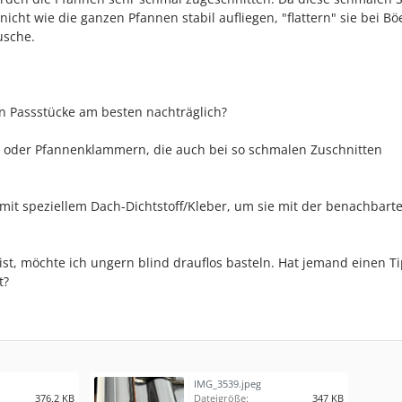
cht wie die ganzen Pfannen stabil aufliegen, "flattern" sie bei B
usche.
en Passstücke am besten nachträglich?
en oder Pfannenklammern, die auch bei so schmalen Zuschnitten
 mit speziellem Dach-Dichtstoff/Kleber, um sie mit der benachbart
t ist, möchte ich ungern blind drauflos basteln. Hat jemand einen T
t?
IMG_3539.jpeg
376,2 KB
Dateigröße:
347 KB