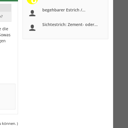
begehbarer Estrich /...
n?
Sichtestrich: Zement- oder...
e die
 Sowas
gen
u können. )