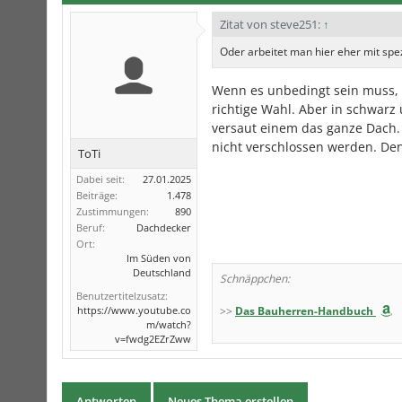
Zitat von steve251:
↑
Oder arbeitet man hier eher mit spe
Wenn es unbedingt sein muss, 
richtige Wahl. Aber in schwarz
versaut einem das ganze Dach.
nicht verschlossen werden. Den
ToTi
Dabei seit:
27.01.2025
Beiträge:
1.478
Zustimmungen:
890
Beruf:
Dachdecker
Ort:
Im Süden von
Deutschland
Schnäppchen:
Benutzertitelzusatz:
https://www.youtube.co
>>
Das Bauherren-Handbuch
m/watch?
v=fwdg2EZrZww
Antworten
Neues Thema erstellen