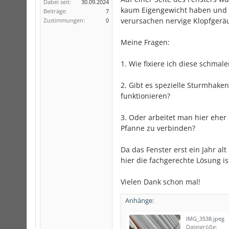
Dabei seit:
30.09.2024
kaum Eigengewicht haben und ni
Beiträge:
7
verursachen nervige Klopfgerä
Zustimmungen:
0
Meine Fragen:
1. Wie fixiere ich diese schmal
2. Gibt es spezielle Sturmhak
funktionieren?
3. Oder arbeitet man hier eher
Pfanne zu verbinden?
Da das Fenster erst ein Jahr al
hier die fachgerechte Lösung is
Vielen Dank schon mal!
Anhänge:
IMG_3538.jpeg
Dateigröße: