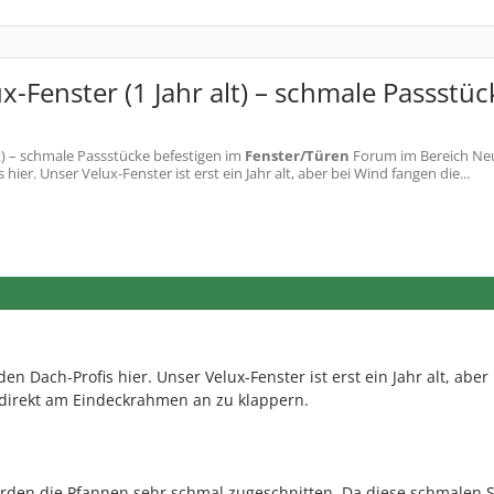
Fenster (1 Jahr alt) – schmale Passstüc
) – schmale Passstücke befestigen
im
Fenster/Türen
Forum im Bereich Ne
er. Unser Velux-Fenster ist erst ein Jahr alt, aber bei Wind fangen die...
n Dach-Profis hier. Unser Velux-Fenster ist erst ein Jahr alt, aber
direkt am Eindeckrahmen an zu klappern.
urden die Pfannen sehr schmal zugeschnitten. Da diese schmalen S