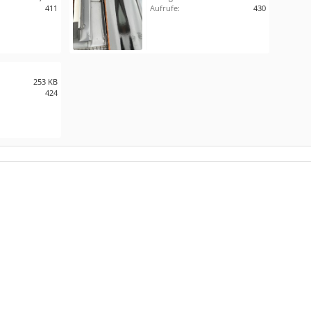
411
Aufrufe:
430
253 KB
424