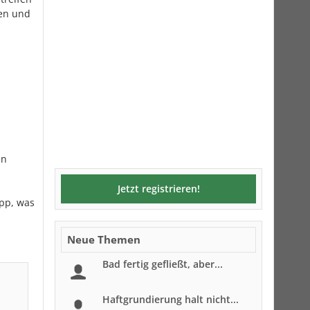
öen und
en
Jetzt registrieren!
ipp, was
Neue Themen
Bad fertig gefließt, aber...
Haftgrundierung halt nicht...