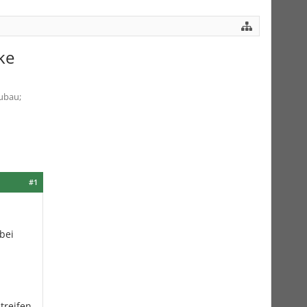
ke
ubau;
#1
 bei
treifen