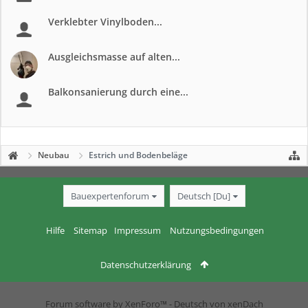
Verklebter Vinylboden...
Ausgleichsmasse auf alten...
Balkonsanierung durch eine...
Neubau
Estrich und Bodenbeläge
Bauexpertenforum
Deutsch [Du]
Hilfe
Sitemap
Impressum
Nutzungsbedingungen
Datenschutzerklärung
Forum software by XenForo™
-
Deutsch von xenDach