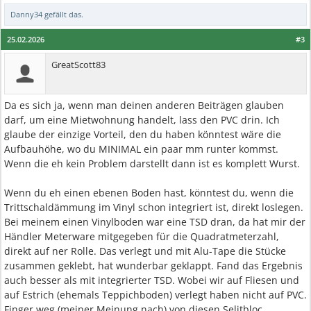
Danny34
gefällt das.
25.02.2026
#3
GreatScott83
Da es sich ja, wenn man deinen anderen Beiträgen glauben
darf, um eine Mietwohnung handelt, lass den PVC drin. Ich
glaube der einzige Vorteil, den du haben könntest wäre die
Aufbauhöhe, wo du MINIMAL ein paar mm runter kommst.
Wenn die eh kein Problem darstellt dann ist es komplett Wurst.
Wenn du eh einen ebenen Boden hast, könntest du, wenn die
Trittschaldämmung im Vinyl schon integriert ist, direkt loslegen.
Bei meinem einen Vinylboden war eine TSD dran, da hat mir der
Händler Meterware mitgegeben für die Quadratmeterzahl,
direkt auf ner Rolle. Das verlegt und mit Alu-Tape die Stücke
zusammen geklebt, hat wunderbar geklappt. Fand das Ergebnis
auch besser als mit integrierter TSD. Wobei wir auf Fliesen und
auf Estrich (ehemals Teppichboden) verlegt haben nicht auf PVC.
Finger weg (meiner Meinung nach) von diesen Selitbloc