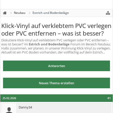
Neubau
Estrich und Bodenbeläge
Klick-Vinyl auf verklebtem PVC verlegen
oder PVC entfernen – was ist besser?
Diskutiere
Klick-Vinyl auf verklebtem PVC verlegen oder PVC entfernen –
was ist besser?
im
Estrich und Bodenbeläge
Forum im Bereich Neubau;
Hallo zusammen, wir planen, in unserer Wohnung Klick-Vinyl zu verlegen.
Aktuell ist ein PVC-Boden vorhanden, der vollflächig auf dem Estrich...
Antworten
Neues Thema erstellen
25.02.2026
#1
Danny34