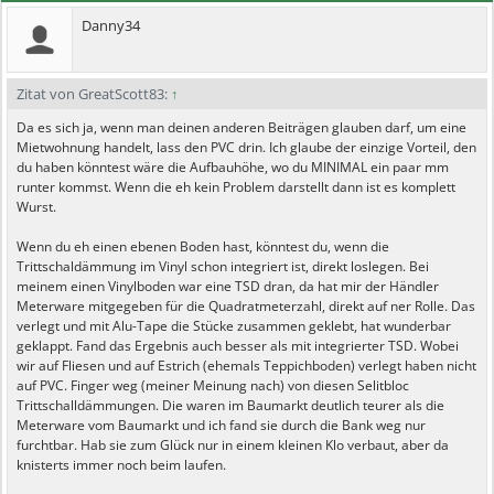
Danny34
Zitat von GreatScott83:
↑
Da es sich ja, wenn man deinen anderen Beiträgen glauben darf, um eine
Mietwohnung handelt, lass den PVC drin. Ich glaube der einzige Vorteil, den
du haben könntest wäre die Aufbauhöhe, wo du MINIMAL ein paar mm
runter kommst. Wenn die eh kein Problem darstellt dann ist es komplett
Wurst.
Wenn du eh einen ebenen Boden hast, könntest du, wenn die
Trittschaldämmung im Vinyl schon integriert ist, direkt loslegen. Bei
meinem einen Vinylboden war eine TSD dran, da hat mir der Händler
Meterware mitgegeben für die Quadratmeterzahl, direkt auf ner Rolle. Das
verlegt und mit Alu-Tape die Stücke zusammen geklebt, hat wunderbar
geklappt. Fand das Ergebnis auch besser als mit integrierter TSD. Wobei
wir auf Fliesen und auf Estrich (ehemals Teppichboden) verlegt haben nicht
auf PVC. Finger weg (meiner Meinung nach) von diesen Selitbloc
Trittschalldämmungen. Die waren im Baumarkt deutlich teurer als die
Meterware vom Baumarkt und ich fand sie durch die Bank weg nur
furchtbar. Hab sie zum Glück nur in einem kleinen Klo verbaut, aber da
knisterts immer noch beim laufen.