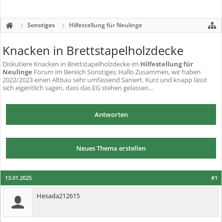
Sonstiges
Hilfestellung für Neulinge
Knacken in Brettstapelholzdecke
Diskutiere
Knacken in Brettstapelholzdecke
im
Hilfestellung für
Neulinge
Forum im Bereich Sonstiges; Hallo Zusammen, wir haben
2022/2023 einen Altbau sehr umfassend Saniert. Kurz und knapp lässt
sich eigentlich sagen, dass das EG stehen gelassen...
Antworten
Neues Thema erstellen
13.01.2025
#1
Hesada212615