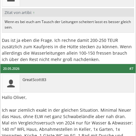
Zitat von artibi:
↑
Wenn es bei euch am Tausch der Leitungen scheitert lasst es besser gleich
sein.
Das ist ja eben die Frage. Ich rechne damit 200-250 TEUR
zusätzlich zum Kaufpreis in die Hütte stecken zu können. Wenn
allerdings die Wasserleitungen allein 100-150 fressen brauch
ich über den Rest nicht mehr groß nachdenken.
20.05.2026
#7
GreatScott83
Hallo Oliver,
Ich war ziemlich exakt in der gleichen Situation. Minimal Neuer
das Haus, ohne ELW net ganz Schwabeländle aber nah dran.
Mal ein Vergleichsversuch von 2024 nur für Wasser & Abwasser:
140 m² WFL Haus, Abnahmestellen in Keller, 1x Garten, 1x
Vorgarten, Küche, 1 Gäste WC im EG, 1 Bad mit Dusche und