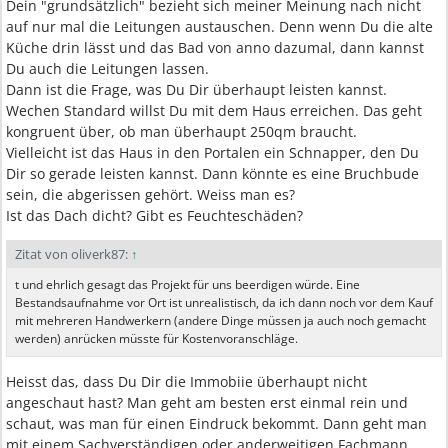
Dein "grundsätzlich" bezieht sich meiner Meinung nach nicht
auf nur mal die Leitungen austauschen. Denn wenn Du die alte
Küche drin lässt und das Bad von anno dazumal, dann kannst
Du auch die Leitungen lassen.
Dann ist die Frage, was Du Dir überhaupt leisten kannst.
Wechen Standard willst Du mit dem Haus erreichen. Das geht
kongruent über, ob man überhaupt 250qm braucht.
Vielleicht ist das Haus in den Portalen ein Schnapper, den Du
Dir so gerade leisten kannst. Dann könnte es eine Bruchbude
sein, die abgerissen gehört. Weiss man es?
Ist das Dach dicht? Gibt es Feuchteschäden?
Zitat von oliverk87:
↑
t und ehrlich gesagt das Projekt für uns beerdigen würde. Eine
Bestandsaufnahme vor Ort ist unrealistisch, da ich dann noch vor dem Kauf
mit mehreren Handwerkern (andere Dinge müssen ja auch noch gemacht
werden) anrücken müsste für Kostenvoranschläge.
Heisst das, dass Du Dir die Immobiie überhaupt nicht
angeschaut hast? Man geht am besten erst einmal rein und
schaut, was man für einen Eindruck bekommt. Dann geht man
mit einem Sachverständigen oder anderweitigen Fachmann