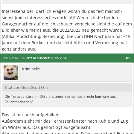
Interessehalber, darf ich Fragen woran du das fest machst /
siehst (mich interessiert es ehrlich!)? Wenn ich die beiden
Garagendächer auf die ich schauen vergleiche sieht die auf dem
Bild eher wie meins aus, die 2022/2023 neu gemacht wurde
(Attika, Abdichtung, Bekiesung). Die vom DHH Nachbarn hat ~15
Jahre auf dem Buckel, und da sieht Attika und Vermosung mal
ganz anders aus.
20.05.2026
Zuletzt bearbeitet:
20.05.2026
#10
Kriminelle
Zitat von GreatScott83:
↑
Die Terassentüre im DG sieht unten rechts noch recht komisch aus.
Feuchteschaden?
Das ist mir auch aufgefallen.
Außerdem sieht mir das Terrassenfenster nach Kühle und Zug
im Winter aus. Das gehört Ggf ausgetauscht.
Was wurde da denn noch kurz vor den Fotos gestrichen? Es kann