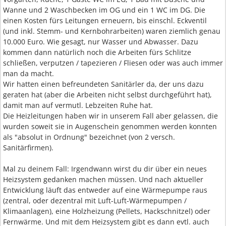
Wanne und 2 Waschbecken im OG und ein 1 WC im DG. Die
einen Kosten fürs Leitungen erneuern, bis einschl. Eckventil
(und inkl. Stemm- und Kernbohrarbeiten) waren ziemlich genau
10.000 Euro. Wie gesagt, nur Wasser und Abwasser. Dazu
kommen dann natürlich noch die Arbeiten fürs Schlitze
schließen, verputzen / tapezieren / Fliesen oder was auch immer
man da macht.
Wir hatten einen befreundeten Sanitärler da, der uns dazu
geraten hat (aber die Arbeiten nicht selbst durchgeführt hat),
damit man auf vermutl. Lebzeiten Ruhe hat.
Die Heizleitungen haben wir in unserem Fall aber gelassen, die
wurden soweit sie in Augenschein genommen werden konnten
als "absolut in Ordnung" bezeichnet (von 2 versch.
Sanitärfirmen).
Mal zu deinem Fall: Irgendwann wirst du dir über ein neues
Heizsystem gedanken machen müssen. Und nach aktueller
Entwicklung läuft das entweder auf eine Wärmepumpe raus
(zentral, oder dezentral mit Luft-Luft-Wärmepumpen /
Klimaanlagen), eine Holzheizung (Pellets, Hackschnitzel) oder
Fernwärme. Und mit dem Heizsystem gibt es dann evtl. auch