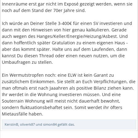
Innenräume erst gar nicht im Exposé gezeigt werden, wenn sie
noch auf dem Stand der 70er Jahre sind.
Ich würde an Deiner Stelle 3-400€ für einen SV investieren und
dann mit den Hinweisen von hier genau kalkulieren. Gerade
auch wegen des Hanges/Keller/Energie/Heizung/Asbest. Und
dann hoffentlich später Gratulation zu einem eigenen Haus -
aber das kommt später. Halte uns auf dem Laufenden, dann
kannst Du diesen Thread oder einen neuen nutzen, um die
Umbaufragen zu stellen.
Ein Wermutstropfen noch: eine ELW ist kein Garant zu
zusätzlichem Einkommen. Sie stellt an Euch Verpflichtungen, die
man oftmals erst nach Jaaahren als positive Bilanz ziehen kann.
Ihr werdet in die Wohnung investieren müssen. Und eine
Souterrain Wohnung will meist nicht dauerhaft bewohnt,
sondern fluktuationsbehaftet sein. Somit werdet ihr öfters
Mietausfälle haben.
KerstinB
,
oliverk87
und
simon84
gefällt das.