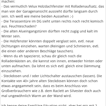
machen:
- Das vermutlich Velux Holzdachfenster mit Rolladenaufsatz, das
man von der Garagenansicht aussieht dürfte langsam durch
sein. Ich weiß wie meine beiden Aussehen ;-)
- Die Terassentüre im DG sieht unten rechts noch recht komisch
aus. Feuchteschaden?
- Die alten Alueingangstüren dürften recht zugig und kalt im
Winter sein.
- Die Holzfenster könnten doppelt verglast sein, evtl. neue
Dichtungen einziehen, warten (Reinigen und Schmieren, evtl.
die einen oder anderen Beschläge tauschen).
- Wenn du eh tapezierst, schau dir gleich noch die
Rolladenkästen an, die kannst von innen, entweder hinten oder
unten aufmachen. Da lohnt es sich evtl. gleich eine Dämmung
einzuziehen.
- Steckdosen und / oder Lichtschalter austauschen (lassen). Die
Kontakte von 40+ Jahre alten Steckdosen können doch schon
etwas angegammelt sein, dass es beim Anschluss von
Großverbrauchern wie z.B. dem Raclett an Silvester doch auch
mal ungewöhnlich Warm an der Wand wird.
Ich kenne deine Familiäre Situation nicht, aber bei mir mit 2