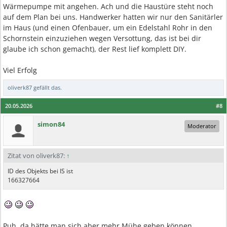
Wärmepumpe mit angehen. Ach und die Haustüre steht noch
auf dem Plan bei uns. Handwerker hatten wir nur den Sanitärler
im Haus (und einen Ofenbauer, um ein Edelstahl Rohr in den
Schornstein einzuziehen wegen Versottung, das ist bei dir
glaube ich schon gemacht), der Rest lief komplett DIY.
Viel Erfolg
oliverk87
gefällt das.
20.05.2026
#8
simon84
Moderator
Zitat von oliverk87:
↑
ID des Objekts bei IS ist
166327664
Puh, da hätte man sich aber mehr Mühe geben können.