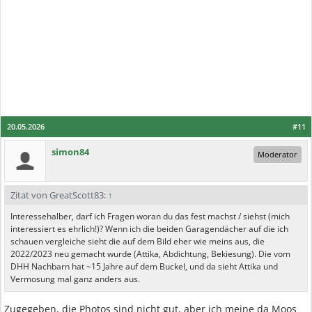
20.05.2026
#11
simon84
Moderator
Zitat von GreatScott83:
↑
Interessehalber, darf ich Fragen woran du das fest machst / siehst (mich
interessiert es ehrlich!)? Wenn ich die beiden Garagendächer auf die ich
schauen vergleiche sieht die auf dem Bild eher wie meins aus, die
2022/2023 neu gemacht wurde (Attika, Abdichtung, Bekiesung). Die vom
DHH Nachbarn hat ~15 Jahre auf dem Buckel, und da sieht Attika und
Vermosung mal ganz anders aus.
Zugegeben, die Photos sind nicht gut, aber ich meine da Moos