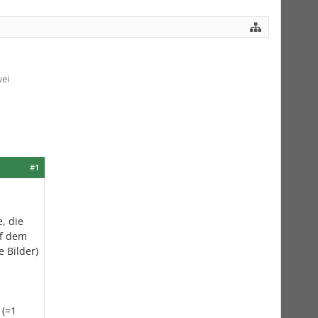
ei
#1
, die
uf dem
e Bilder)
 (=1