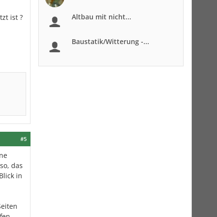
Altbau mit nicht...
t ist ?
Baustatik/Witterung -...
#5
ine
so, das
lick in
Seiten
ffen