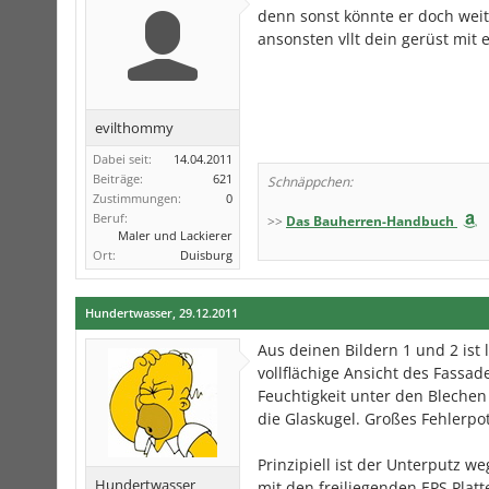
denn sonst könnte er doch weit
ansonsten vllt dein gerüst mit 
evilthommy
Dabei seit:
14.04.2011
Beiträge:
621
Schnäppchen:
Zustimmungen:
0
Beruf:
>>
Das Bauherren-Handbuch
Maler und Lackierer
Ort:
Duisburg
Hundertwasser
,
29.12.2011
Aus deinen Bildern 1 und 2 ist 
vollflächige Ansicht des Fassad
Feuchtigkeit unter den Blechen
die Glaskugel. Großes Fehlerpot
Prinzipiell ist der Unterputz w
Hundertwasser
mit den freiliegenden EPS Platt