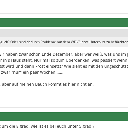
 möglich? Oder sind dadurch Probleme mit dem WDVS bzw. Unterputz zu befürchte
 Wir haben zwar schon Ende Dezember, aber wer weiß, was uns im 
r in´s Haus steht. Nur mal so zum Überdenken, was passiert wenn
st wird und dann Frost einsetzt? Wie sieht es mit den ungeschütz
d zwar "nur" ein paar Wochen,......
, aber auf meinen Bauch kommt es hier nicht an.
um die 8 grad, wie ist es bei euch unter 5 grad ?