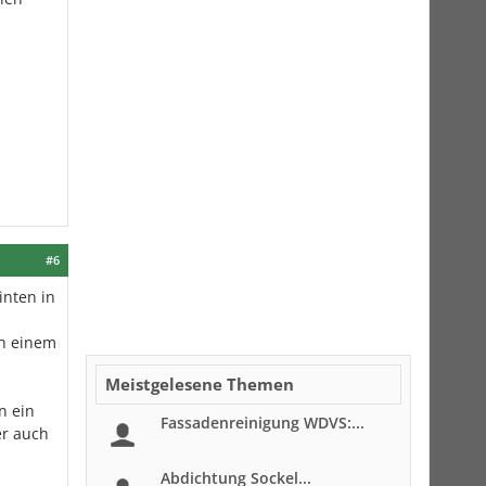
#6
inten in
ch einem
Meistgelesene Themen
n ein
Fassadenreinigung WDVS:...
er auch
Abdichtung Sockel...