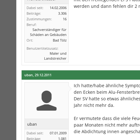
werden und dann fehlen dir 2
Dabei seit:
14.02.2006
Beiträge:
3.306
Zustimmungen:
16
Beruf:
Sachverständiger für
Schäden an Gebäuden
Ort:
Bad Tölz
Benutzertitelzusatz:
Maler und
Landstreicher
uban
,
29.12.2011
Ich hatte/habe ähnliche Sympt
den Ecken beim Alu-Fensterbret
Der SV hatte so etwas ähnlich
Jahr nicht mehr da.
Er vermutete dass die viele Fe
uban
paar Monaten nicht mehr auftre
die Abdichtung innen angeschau
Dabei seit:
07.01.2009
Beiträge:
1.081