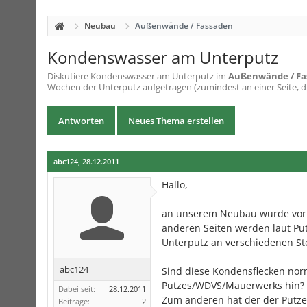
Neubau
Außenwände / Fassaden
Kondenswasser am Unterputz
Diskutiere
Kondenswasser am Unterputz
im
Außenwände / Fa
Wochen der Unterputz aufgetragen (zumindest an einer Seite, di
Antworten
Neues Thema erstellen
abc124
,
28.12.2011
Hallo,
an unserem Neubau wurde vor z
anderen Seiten werden laut Put
Unterputz an verschiedenen Stel
abc124
Sind diese Kondensflecken nor
Putzes/WDVS/Mauerwerks hin?
Dabei seit:
28.12.2011
Zum anderen hat der der Putze
Beiträge:
2