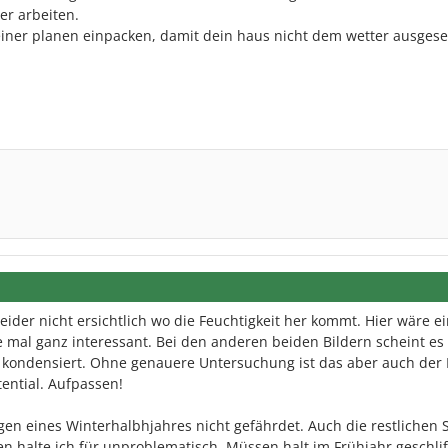
er arbeiten.
einer planen einpacken, damit dein haus nicht dem wetter ausgesetz
leider nicht ersichtlich wo die Feuchtigkeit her kommt. Hier wäre e
e mal ganz interessant. Bei den anderen beiden Bildern scheint es 
 kondensiert. Ohne genauere Untersuchung ist das aber auch der B
ential. Aufpassen!
egen eines Winterhalbhjahres nicht gefährdet. Auch die restlichen 
en halte ich für unproblematisch. Müssen halt im Frühjahr geschli