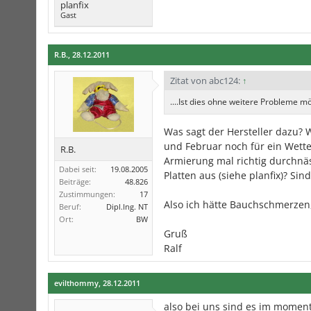
planfix
Gast
R.B.
,
28.12.2011
Zitat von abc124:
↑
....Ist dies ohne weitere Probleme
Was sagt der Hersteller dazu?
und Februar noch für ein Wette
R.B.
Armierung mal richtig durchnäs
Dabei seit:
19.08.2005
Platten aus (siehe planfix)? Sin
Beiträge:
48.826
Zustimmungen:
17
Also ich hätte Bauchschmerzen
Beruf:
Dipl.Ing. NT
Ort:
BW
Gruß
Ralf
evilthommy
,
28.12.2011
also bei uns sind es im moment 