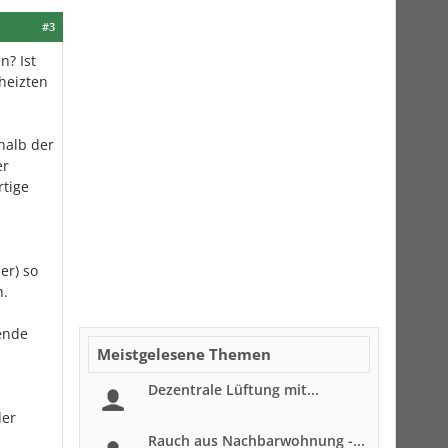
#3
n? Ist
heizten
halb der
er
rtige
er) so
n.
lende
Meistgelesene Themen
Dezentrale Lüftung mit...
der
Rauch aus Nachbarwohnung -...