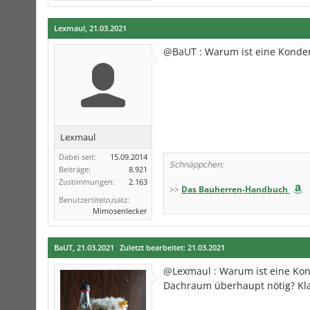
Lexmaul
,
21.03.2021
@BaUT : Warum ist eine Kond
Lexmaul
Dabei seit:
15.09.2014
Schnäppchen:
Beiträge:
8.921
Zustimmungen:
2.163
>>
Das Bauherren-Handbuch
Benutzertitelzusatz:
Mimosenlecker
BaUT
,
21.03.2021
Zuletzt bearbeitet:
21.03.2021
@Lexmaul : Warum ist eine Kon
Dachraum überhaupt nötig? Kla