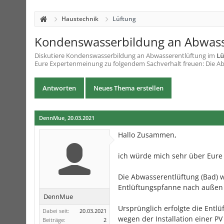
Haustechnik
Lüftung
Kondenswasserbildung an Abwass
Diskutiere
Kondenswasserbildung an Abwasserentlüftung
im
Lü
Eure Expertenmeinung zu folgendem Sachverhalt freuen: Die Abw
Antworten
Neues Thema erstellen
DennMue
,
20.03.2021
Hallo Zusammen,
ich würde mich sehr über Eure
Die Abwasserentlüftung (Bad) w
Entlüftungspfanne nach außen 
DennMue
Ursprünglich erfolgte die Entl
Dabei seit:
20.03.2021
wegen der Installation einer PV
Beiträge:
2