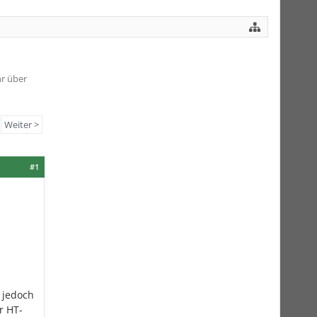
r über
Weiter >
#1
 jedoch
r HT-