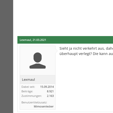
Lexmaul
,
21.03.2021
Sieht ja nicht verkehrt aus, da
überhaupt verlegt? Die kann a
Lexmaul
Dabei seit:
15.09.2014
Beiträge:
8.921
Zustimmungen:
2.163
Benutzertitelzusatz:
Mimosenlecker