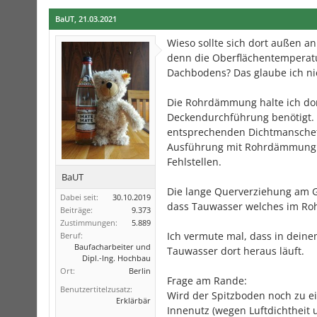
BaUT
,
21.03.2021
Wieso sollte sich dort außen a
denn die Oberflächentemperat
Dachbodens? Das glaube ich ni
Die Rohrdämmung halte ich dort
Deckendurchführung benötigt. D
entsprechenden Dichtmanschett
Ausführung mit Rohrdämmung un
Fehlstellen.
BaUT
Die lange Querverziehung am Gi
Dabei seit:
30.10.2019
dass Tauwasser welches im Roh
Beiträge:
9.373
Zustimmungen:
5.889
Ich vermute mal, dass in deine
Beruf:
Baufacharbeiter und
Tauwasser dort heraus läuft.
Dipl.-Ing. Hochbau
Ort:
Berlin
Frage am Rande:
Benutzertitelzusatz:
Wird der Spitzboden noch zu 
Erklärbär
Innenutz (wegen Luftdichtheit u