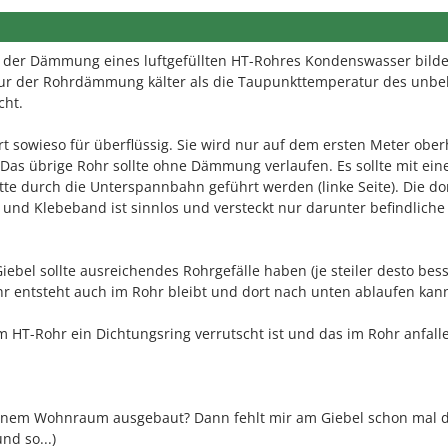
n der Dämmung eines luftgefüllten HT-Rohres Kondenswasser bilde
ur der Rohrdämmung kälter als die Taupunkttemperatur des unbe
cht.
 sowieso für überflüssig. Sie wird nur auf dem ersten Meter ober
as übrige Rohr sollte ohne Dämmung verlaufen. Es sollte mit ein
e durch die Unterspannbahn geführt werden (linke Seite). Die do
d Klebeband ist sinnlos und versteckt nur darunter befindliche
ebel sollte ausreichendes Rohrgefälle haben (je steiler desto bess
r entsteht auch im Rohr bleibt und dort nach unten ablaufen kan
m HT-Rohr ein Dichtungsring verrutscht ist und das im Rohr anfal
einem Wohnraum ausgebaut? Dann fehlt mir am Giebel schon mal 
nd so...)