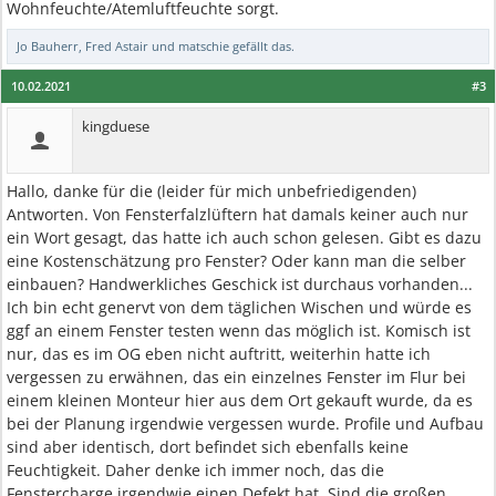
Wohnfeuchte/Atemluftfeuchte sorgt.
Jo Bauherr
,
Fred Astair
und
matschie
gefällt das.
10.02.2021
#3
kingduese
Hallo, danke für die (leider für mich unbefriedigenden)
Antworten. Von Fensterfalzlüftern hat damals keiner auch nur
ein Wort gesagt, das hatte ich auch schon gelesen. Gibt es dazu
eine Kostenschätzung pro Fenster? Oder kann man die selber
einbauen? Handwerkliches Geschick ist durchaus vorhanden...
Ich bin echt genervt von dem täglichen Wischen und würde es
ggf an einem Fenster testen wenn das möglich ist. Komisch ist
nur, das es im OG eben nicht auftritt, weiterhin hatte ich
vergessen zu erwähnen, das ein einzelnes Fenster im Flur bei
einem kleinen Monteur hier aus dem Ort gekauft wurde, da es
bei der Planung irgendwie vergessen wurde. Profile und Aufbau
sind aber identisch, dort befindet sich ebenfalls keine
Feuchtigkeit. Daher denke ich immer noch, das die
Fenstercharge irgendwie einen Defekt hat. Sind die großen