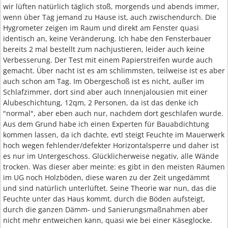
wir lüften natürlich täglich stoß, morgends und abends immer,
wenn über Tag jemand zu Hause ist, auch zwischendurch. Die
Hygrometer zeigen im Raum und direkt am Fenster quasi
identisch an, keine Veränderung. Ich habe den Fensterbauer
bereits 2 mal bestellt zum nachjustieren, leider auch keine
Verbesserung. Der Test mit einem Papierstreifen wurde auch
gemacht. Über nacht ist es am schlimmsten, teilweise ist es aber
auch schon am Tag. Im Obergeschoß ist es nicht, außer im
Schlafzimmer, dort sind aber auch Innenjalousien mit einer
Alubeschichtung, 12qm, 2 Personen, da ist das denke ich
"normal", aber eben auch nur, nachdem dort geschlafen wurde.
Aus dem Grund habe ich einen Experten für Bauabdichtung
kommen lassen, da ich dachte, evtl steigt Feuchte im Mauerwerk
hoch wegen fehlender/defekter Horizontalsperre und daher ist
es nur im Untergeschoss. Glücklicherweise negativ, alle Wände
trocken. Was dieser aber meinte: es gibt in den meisten Räumen
im UG noch Holzböden, diese waren zu der Zeit ungedämmt
und sind natürlich unterlüftet. Seine Theorie war nun, das die
Feuchte unter das Haus kommt, durch die Böden aufsteigt,
durch die ganzen Dämm- und Sanierungsmaßnahmen aber
nicht mehr entweichen kann, quasi wie bei einer Käseglocke.