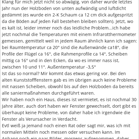
Klang für mich jetzt nicht so abwägig, von daher wurde letztes
Jahr nun der Holzboden von unten aufwändig und luftdicht
gedämmt (es wurde ein 2-K Schaum ca 12 cm dick aufgespritzt
da die Böden auf jeden Fall bestehen bleiben sollten). Jetzt, wo
es kalt ist, leider immer noch das leidliche Problem...ich habe
jetzt nochmal die Temperaturen mit einem Infrarotthermometer
gemessen, gemittelt weil in jedem Raum ähnlich kann ich sagen:
bei Raumtemperatur ca 20° sind die Außenwände ca18°, die
Profile der Flügel ca 16°, die Rahmenprofile ca 14°, Scheiben
mittig ca 16° und in den Ecken, da wo es immer nass ist,
zwischen 10 und 11°. Außentemperatur -3,5°
Ist das so normal? Mir kommt das etwas gering vor. Bei den
alten Kunststofffenstern gab es im übrigen auch keine Probleme
mit nassen Scheiben, obwohl bis auf den Holzboden da bereits
alle saniermaßnahmen durchgeführt waren.
Wir haben noch ein Haus, dieses ist vermietet, es ist nochmal 30
Jahre älter, auch dort haben wir Fenster gewechselt, dort gibt es
überhaupt keine Probleme, von daher habe ich irgendwie die
Fenster als Verursacher in Verdacht.
Evtl weiß ja jemand noch einen Rat oder sagt mir, was ich mit
normalen Mitteln noch messen oder versuchen kann. Im
Anhang noch ein paar Bilder, morgens aufgenommen, daher