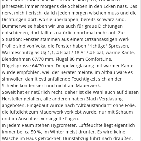
Jahreszeit, immer morgens die Scheiben in den Ecken nass. Das
nervt mich tierisch, da ich jeden morgen wischen muss und die
Dichtungen dort, wo sie überlappen, bereits schwarz sind.
Dummerweise haben wir uns auch für graue Dichtungen
entschieden, dort fällt es natürlich nochmal mehr auf. Zur
Situation: Fenster stammen aus einem Ortsansässigen Werk,
Profile sind von Veka, die Fenster haben "richtige" Sprossen,
Wärmeschutzglas Ug 1,1, 4 Float / 18 Ar / 4 Float, warme Kante,
Blendrahmen 67/70 mm, Flügel 80 mm ComfortLine,
Flügelsprosse 64/70 mm. Doppelverglasung mit warmer Kante
wurde empfohlen, weil der Berater meinte, im Altbau wäre es
sinnvoller, damit evtl anfallende Feuchtigkeit sich an der
Scheibe kondensiert und nicht am Mauerwerk.
Soweit hat er natürlich recht, daher ist die Wahl auch auf diesen
Hersteller gefallen, alle anderen haben 3fach Verglasung
angeboten. Eingebaut wurde nach "Altbaustandart" ohne Folie,
die luftdicht zum Mauerwerk verklebt wurde, nur mit Schaum
und im Anschluss versiegelte Fugen.
In Jedem Raum stehen Hygrometer, Luftfeuchte liegt eigentlich
immer bei ca 50 %, im Winter meist drunter. Es wird keine
Wäsche im Haus getrocknet, Dunstabzug führt nach draußen,