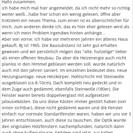
Hallo zusammen,
ich habe mich mal hier angemeldet, da ich nicht mehr so richtig
weiter weiß...habe hier schon ein wenig gelesen, öffne aber
trotzdem ein neues Thema, zum einen ist es übersichtlicher für
mich, zum anderen denke ich, das es hier eher gelesen wird als
wenn ich mein Problem irgendwo hinten anhänge...
Aber von vorne: ich habe vor mehreren Jahren ein älteres Haus
gekauft, Bj ist 1965. Die Bausubstanz ist sehr gut erhalten
gewesen und wir persönlich mögen das "alte, hutzelige" lieber
als einen offenen Neubau. Da aber die Heizenergie auch nicht
planlos in den Himmel geblasen werden soll, wurde natürlich
auch mit den Jahren saniert. Im einzelnen bedeutet dies: neue
Heizungsanlage, neue Heizkörper, Hohlschicht mit Steinwolle
ausgeblasen (ca 8-10cm), Dach komplett neu gedeckt und in
dem Zuge auch gedämmt, ebenfalls Steinwolle (180er). Die
Fenster waren bereits doppelverglast mit aufgesetzen
Jalousiekästen. Da uns diese Kästen immer gestört haben (von
innen sichtbar), diese nicht gedämmt waren und die Fenster
einfach nur normale Standartfenster waren, haben wir uns vor 5
Jahren entschlossen, auch diese zu tauschen, die Optik wurde
den originalen Holzfenstern nachempfunden, natürlich dann
auch ohne Außenjalousie. Seitdem sind jetzt, zur kalten