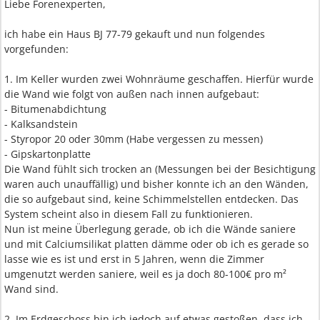
Liebe Forenexperten,
ich habe ein Haus BJ 77-79 gekauft und nun folgendes
vorgefunden:
1. Im Keller wurden zwei Wohnräume geschaffen. Hierfür wurde
die Wand wie folgt von außen nach innen aufgebaut:
- Bitumenabdichtung
- Kalksandstein
- Styropor 20 oder 30mm (Habe vergessen zu messen)
- Gipskartonplatte
Die Wand fühlt sich trocken an (Messungen bei der Besichtigung
waren auch unauffällig) und bisher konnte ich an den Wänden,
die so aufgebaut sind, keine Schimmelstellen entdecken. Das
System scheint also in diesem Fall zu funktionieren.
Nun ist meine Überlegung gerade, ob ich die Wände saniere
und mit Calciumsilikat platten dämme oder ob ich es gerade so
lasse wie es ist und erst in 5 Jahren, wenn die Zimmer
umgenutzt werden saniere, weil es ja doch 80-100€ pro m²
Wand sind.
2. Im Erdgeschoss bin ich jedoch auf etwas gestoßen, dass ich