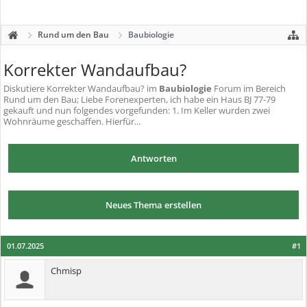
Rund um den Bau
Baubiologie
Korrekter Wandaufbau?
Diskutiere
Korrekter Wandaufbau?
im
Baubiologie
Forum im Bereich
Rund um den Bau; Liebe Forenexperten, ich habe ein Haus BJ 77-79
gekauft und nun folgendes vorgefunden: 1. Im Keller wurden zwei
Wohnräume geschaffen. Hierfür...
Antworten
Neues Thema erstellen
01.07.2025
#1
Chmisp