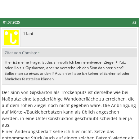
01.07.2025
#2
11ant
Zitat von Chmisp:
↑
Hier ist meine Frage: Ist das sinnvoll? Ich kenne entweder Ziegel + Putz
oder Holz + Gipskarton, aber so verstehe ich den Sinn dahinter nicht?
Sollte man so etwas ändern? Auch hier habe ich keinerlei Schimmel oder
ähnliches feststellen können.
Der Sinn von Gipskarton als Trockenputz ist derselbe wie bei
Naßputz: eine tapezierfähige Wandoberfläche zu erreichen, die
auf dem rohen Ziegel noch nicht gegeben wäre. Die Anbringung
auf Mörtel-/Baukleberbatzen kann als üblich angesehen
werden, in eine Unterkonstruktion geschraubt scheidet hier ja
aus.
Einen Änderungsbedarf sehe ich hier nicht. Setze das
entnommene Stück (auch auf einem solchen Batzen) wieder ein