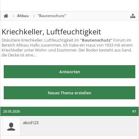
Altbau
"Bautenschutz"
Kriechkeller, Luftfeuchtigkeit
Diskutiere
Kriechkeller, Luftfeuchtigkeit
im
"Bautenschutz"
Forum im
Bereich Altbau; Hallo zusammen, ich habe ein Haus von 1933 mit einem
Kriechkeller unter Wohn- und Esszimmer. Der Boden besteht aus Sand,
die Decke ist eine...
Antworten
Neues Thema erstellen
20.05.2026
#1
abcd123