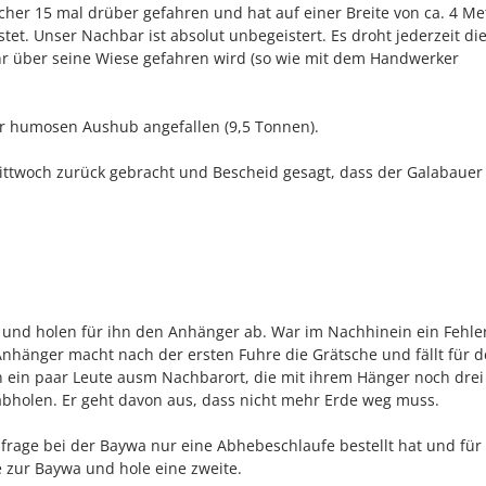
sicher 15 mal drüber gefahren und hat auf einer Breite von ca. 4 M
tet. Unser Nachbar ist absolut unbegeistert. Es droht jederzeit di
hr über seine Wiese gefahren wird (so wie mit dem Handwerker
r humosen Aushub angefallen (9,5 Tonnen).
twoch zurück gebracht und Bescheid gesagt, dass der Galabauer
 und holen für ihn den Anhänger ab. War im Nachhinein ein Fehler
 Anhänger macht nach der ersten Fuhre die Grätsche und fällt für d
n ein paar Leute ausm Nachbarort, die mit ihrem Hänger noch drei
abholen. Er geht davon aus, dass nicht mehr Erde weg muss.
Anfrage bei der Baywa nur eine Abhebeschlaufe bestellt hat und für
e zur Baywa und hole eine zweite.