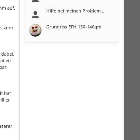
ihm auf,
Hilfe bei meinen Problem...
Grundriss EFH 130-140qm
as zum
 dabei,
 (oben
 bar
t hat
ll er
nserer