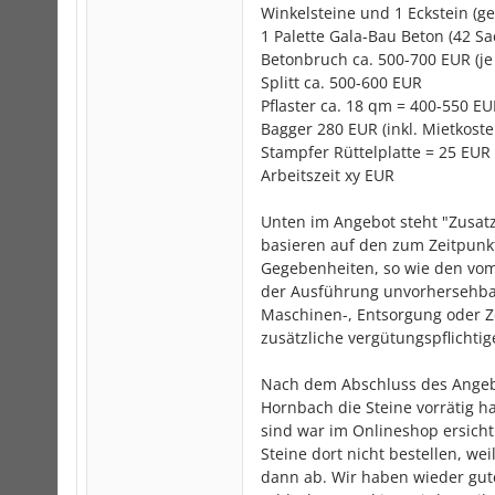
Winkelsteine und 1 Eckstein (g
1 Palette Gala-Bau Beton (42 Sa
Betonbruch ca. 500-700 EUR (je
Splitt ca. 500-600 EUR
Pflaster ca. 18 qm = 400-550 EU
Bagger 280 EUR (inkl. Mietkoste
Stampfer Rüttelplatte = 25 EUR (
Arbeitszeit xy EUR
Unten im Angebot steht "Zusat
basieren auf den zum Zeitpunk
Gegebenheiten, so wie den vom
der Ausführung unvorhersehbare
Maschinen-, Entsorgung oder Z
zusätzliche vergütungspflichtig
Nach dem Abschluss des Angebot
Hornbach die Steine vorrätig h
sind war im Onlineshop ersichtl
Steine dort nicht bestellen, wei
dann ab. Wir haben wieder gute