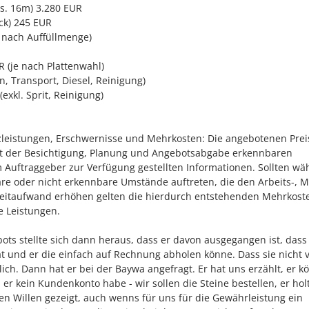
es. 16m) 3.280 EUR
ck) 245 EUR
 nach Auffüllmenge)
R (je nach Plattenwahl)
n, Transport, Diesel, Reinigung)
exkl. Sprit, Reinigung)
zleistungen, Erschwernisse und Mehrkosten: Die angebotenen Prei
t der Besichtigung, Planung und Angebotsabgabe erkennbaren
 Auftraggeber zur Verfügung gestellten Informationen. Sollten w
 oder nicht erkennbare Umstände auftreten, die den Arbeits-, Ma
eitaufwand erhöhen gelten die hierdurch entstehenden Mehrkoste
e Leistungen.
s stellte sich dann heraus, dass er davon ausgegangen ist, dass
at und er die einfach auf Rechnung abholen könne. Dass sie nicht v
ich. Dann hat er bei der Baywa angefragt. Er hat uns erzählt, er k
l er kein Kundenkonto habe - wir sollen die Steine bestellen, er holt
n Willen gezeigt, auch wenns für uns für die Gewährleistung ein