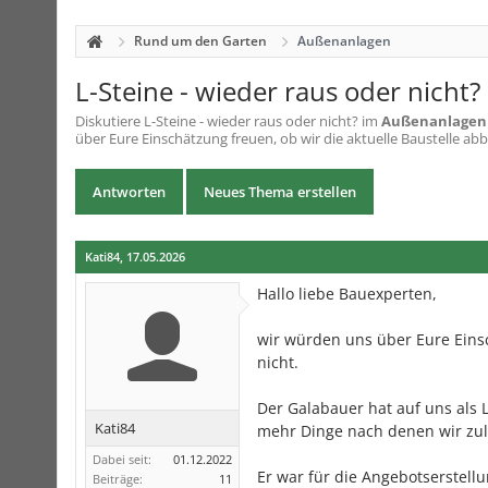
Rund um den Garten
Außenanlagen
L-Steine - wieder raus oder nicht?
Diskutiere
L-Steine - wieder raus oder nicht?
im
Außenanlagen
über Eure Einschätzung freuen, ob wir die aktuelle Baustelle abb
Antworten
Neues Thema erstellen
Kati84
,
17.05.2026
Hallo liebe Bauexperten,
wir würden uns über Eure Einsc
nicht.
Der Galabauer hat auf uns als
Kati84
mehr Dinge nach denen wir zule
Dabei seit:
01.12.2022
Er war für die Angebotserstell
Beiträge:
11