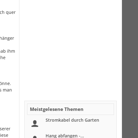
ach quer
nhänger
hab ihm
ähe
könne.
ss man
Meistgelesene Themen
Stromkabel durch Garten
serer
iese
Hang abfangen -...