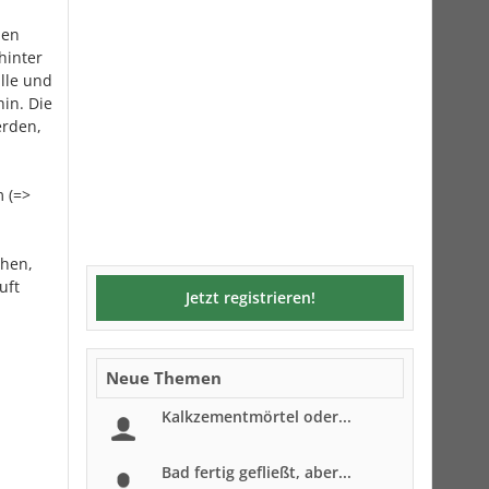
ben
hinter
älle und
in. Die
erden,
m (=>
ehen,
uft
Jetzt registrieren!
Neue Themen
Kalkzementmörtel oder...
Bad fertig gefließt, aber...