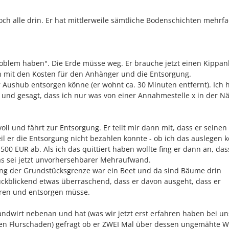
 alle drin. Er hat mittlerweile sämtliche Bodenschichten mehrf
n Problem haben". Die Erde müsse weg. Er brauche jetzt einen Kippa
n mit den Kosten für den Anhänger und die Entsorgung.
 Aushub entsorgen könne (er wohnt ca. 30 Minuten entfernt). Ich 
und gesagt, dass ich nur was von einer Annahmestelle x in der N
voll und fährt zur Entsorgung. Er teilt mir dann mit, dass er seinen
il er die Entsorgung nicht bezahlen konnte - ob ich das auslegen 
 500 EUR ab. Als ich das quittiert haben wollte fing er dann an, da
as sei jetzt unvorhersehbarer Mehraufwand.
ng der Grundstücksgrenze war ein Beet und da sind Bäume drin
rückblickend etwas überraschend, dass er davon ausgeht, dass er
ren und entsorgen müsse.
andwirt nebenan und hat (was wir jetzt erst erfahren haben bei un
en Flurschaden) gefragt ob er ZWEI Mal über dessen ungemähte W