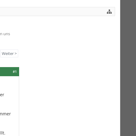
en uns
Weiter >
#1
der
 immer
lt.