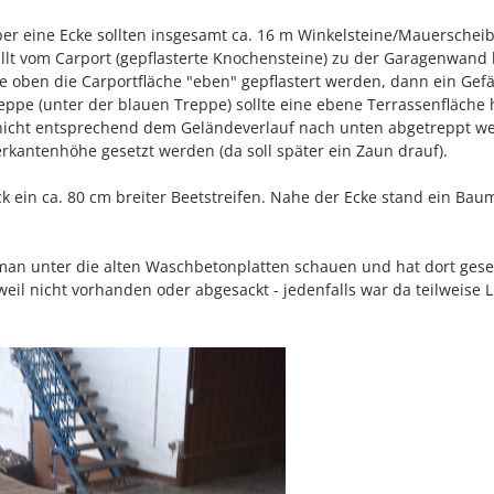
er eine Ecke sollten insgesamt ca. 16 m Winkelsteine/Mauerschei
llt vom Carport (gepflasterte Knochensteine) zu der Garagenwand 
te oben die Carportfläche "eben" gepflastert werden, dann ein Gef
ppe (unter der blauen Treppe) sollte eine ebene Terrassenfläche h
 nicht entsprechend dem Geländeverlauf nach unten abgetreppt w
rkantenhöhe gesetzt werden (da soll später ein Zaun drauf).
k ein ca. 80 cm breiter Beetstreifen. Nahe der Ecke stand ein Bau
man unter die alten Waschbetonplatten schauen und hat dort ges
eil nicht vorhanden oder abgesackt - jedenfalls war da teilweise L