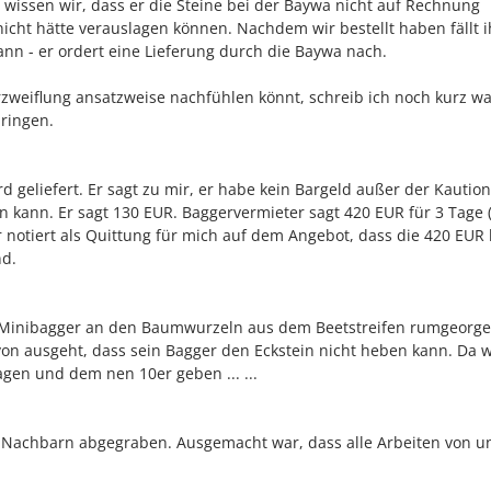
le wissen wir, dass er die Steine bei der Baywa nicht auf Rechnung
nicht hätte verauslagen können. Nachdem wir bestellt haben fällt 
ann - er ordert eine Lieferung durch die Baywa nach.
rzweiflung ansatzweise nachfühlen könnt, schreib ich noch kurz w
pringen.
 geliefert. Er sagt zu mir, er habe kein Bargeld außer der Kaution
n kann. Er sagt 130 EUR. Baggervermieter sagt 420 EUR für 3 Tage
r notiert als Quittung für mich auf dem Angebot, dass die 420 EUR
nd.
Minibagger an den Baumwurzeln aus dem Beetstreifen rumgeorgel
avon ausgeht, dass sein Bagger den Eckstein nicht heben kann. Da wi
gen und dem nen 10er geben ... ...
m Nachbarn abgegraben. Ausgemacht war, dass alle Arbeiten von u