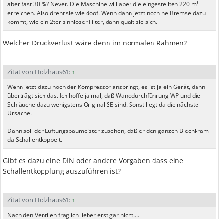
aber fast 30 %? Never. Die Maschine will aber die eingestellten 220 m³
erreichen. Also dreht sie wie doof. Wenn dann jetzt noch ne Bremse dazu
kommt, wie ein 2ter sinnloser Filter, dann quält sie sich.
Welcher Druckverlust wäre denn im normalen Rahmen?
Zitat von Holzhaus61:
↑
Wenn jetzt dazu noch der Kompressor anspringt, es ist ja ein Gerät, dann
überträgt sich das. Ich hoffe ja mal, daß Wanddurchführung WP und die
Schläuche dazu wenigstens Original SE sind. Sonst liegt da die nächste
Ursache.
Dann soll der Lüftungsbaumeister zusehen, daß er den ganzen Blechkram
da Schallentkoppelt.
Gibt es dazu eine DIN oder andere Vorgaben dass eine
Schallentkopplung auszuführen ist?
Zitat von Holzhaus61:
↑
Nach den Ventilen frag ich lieber erst gar nicht....