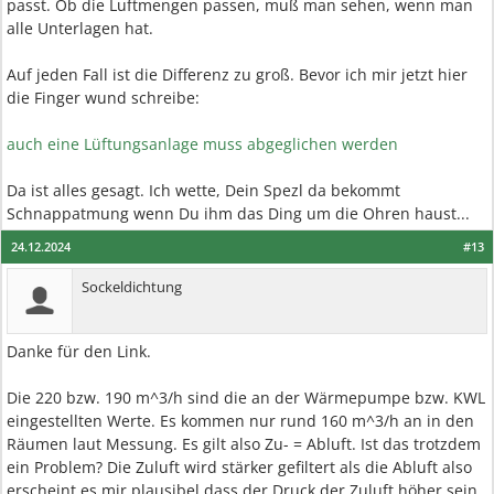
passt. Ob die Luftmengen passen, muß man sehen, wenn man
alle Unterlagen hat.
Auf jeden Fall ist die Differenz zu groß. Bevor ich mir jetzt hier
die Finger wund schreibe:
auch eine Lüftungsanlage muss abgeglichen werden
Da ist alles gesagt. Ich wette, Dein Spezl da bekommt
Schnappatmung wenn Du ihm das Ding um die Ohren haust...
24.12.2024
#13
Sockeldichtung
Danke für den Link.
Die 220 bzw. 190 m^3/h sind die an der Wärmepumpe bzw. KWL
eingestellten Werte. Es kommen nur rund 160 m^3/h an in den
Räumen laut Messung. Es gilt also Zu- = Abluft. Ist das trotzdem
ein Problem? Die Zuluft wird stärker gefiltert als die Abluft also
erscheint es mir plausibel dass der Druck der Zuluft höher sein