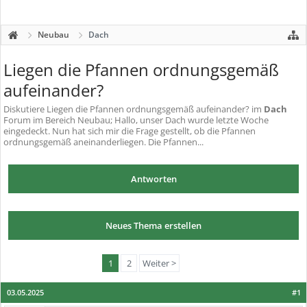
Neubau
Dach
Liegen die Pfannen ordnungsgemäß
aufeinander?
Diskutiere
Liegen die Pfannen ordnungsgemäß aufeinander?
im
Dach
Forum im Bereich Neubau; Hallo, unser Dach wurde letzte Woche
eingedeckt. Nun hat sich mir die Frage gestellt, ob die Pfannen
ordnungsgemäß aneinanderliegen. Die Pfannen...
Antworten
Neues Thema erstellen
1
2
Weiter >
03.05.2025
#1