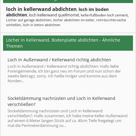
loch in kellerwand abdichten
loch im boden
,
abdichten
loch kellerwand quellmortel
kellerfußboden loch zement
,
,
,
Löcher auf garage abdichten
,
löcher abdichten im keller
,
rohrdurchbrueche
schließen
,
loch in beton abdichten
Löcher in Kellerwand, Bodenplatte abdichten - Ähnliche
Themen
Loch in Außenwand / Kellerwand richtig abdichten
Loch in Außenwand / Kellerwand richtig abdichten: Hallo liebe
Forengemeinde, ich bin ganz neu im Forum und nun schon der
zweite Beitrag:(, sorry. Ich heiße Holger und komme aus dem
Norden...
Sockeldämmung nachrüsten und Loch in Kellerwand
verschließen?
Sockeldämmung nachrüsten und Loch in Kellerwand
verschließen?: Hallo zusammen, ich habe meine Keller-Außenwand
auf einem 6 Meter langen Stück auf ca. 40cm Tiefe freigelegt um
mal die Perimeterdämmung zu...