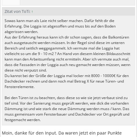
Zitat von ToTi:
↑
Sowas kann man als Laie nicht selber machen. Dafür fehlt dir die
Erfahrung. Die Loggia ist abgesoffen und muss bis auf den Boden
abgerissen werden.
Aus der Erfahrung heraus kann ich dir schon sagen, dass die Balkontüren
auch ausgetauscht werden müssen. In der Regel sind diese im unteren
Bereich und seitlich weggegammelt. Ich vermute mal die Loggia hat
vielleicht so um die 9 - 10 m2 ? An Hand von diesem kleinen Bildausschnitt
kann man den Arbeitsumfang nicht ermitteln. Aber ich vermute auch mal,
dass die Fassaden in der Loggia auch neu gemacht werden müssen, wenn
diese nicht verputzt sind.
Du kannst bei der Größe der Loggia mal locker mit 8000 - 10000€ für den
Dachdecker rechnen und dann noch mal Betrag X für neue Türen- und
Fensterelemente.
Bei den Türen ist zu beachten, dass diese so wie sie jetzt verbaut sind zu
tief sind. Vor der Sanierung muss geprüft werden, wie dick die vorhanden
Dämmung ist und wie stark die neue Dämmung werden muss / kann. Das
muss gemeinsam vom Fensterbauer und Dachdecker vor Ort geprüft und
festgemacht werden.
Moin, danke für den Input. Da waren jetzt ein paar Punkte