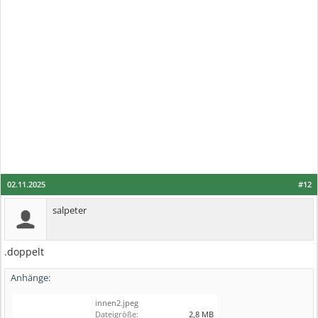
02.11.2025
#12
salpeter
.doppelt
Anhänge:
innen2.jpeg
Dateigröße:
2,8 MB