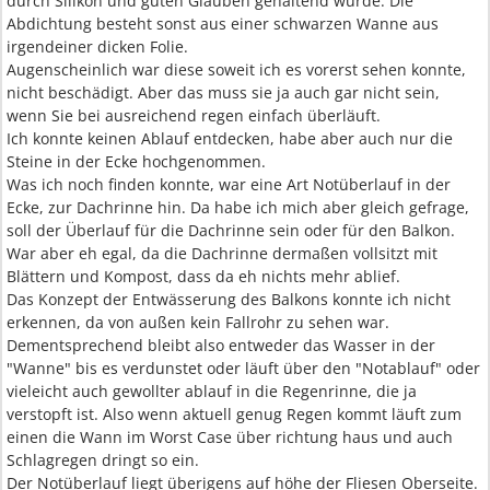
durch Silikon und guten Glauben gehaltend wurde. Die
Abdichtung besteht sonst aus einer schwarzen Wanne aus
irgendeiner dicken Folie.
Augenscheinlich war diese soweit ich es vorerst sehen konnte,
nicht beschädigt. Aber das muss sie ja auch gar nicht sein,
wenn Sie bei ausreichend regen einfach überläuft.
Ich konnte keinen Ablauf entdecken, habe aber auch nur die
Steine in der Ecke hochgenommen.
Was ich noch finden konnte, war eine Art Notüberlauf in der
Ecke, zur Dachrinne hin. Da habe ich mich aber gleich gefrage,
soll der Überlauf für die Dachrinne sein oder für den Balkon.
War aber eh egal, da die Dachrinne dermaßen vollsitzt mit
Blättern und Kompost, dass da eh nichts mehr ablief.
Das Konzept der Entwässerung des Balkons konnte ich nicht
erkennen, da von außen kein Fallrohr zu sehen war.
Dementsprechend bleibt also entweder das Wasser in der
"Wanne" bis es verdunstet oder läuft über den "Notablauf" oder
vieleicht auch gewollter ablauf in die Regenrinne, die ja
verstopft ist. Also wenn aktuell genug Regen kommt läuft zum
einen die Wann im Worst Case über richtung haus und auch
Schlagregen dringt so ein.
Der Notüberlauf liegt überigens auf höhe der Fliesen Oberseite.