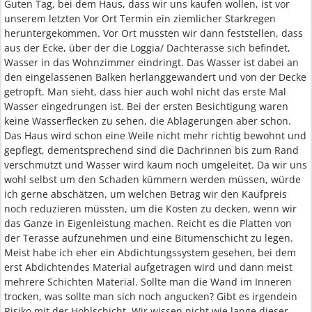
Guten Tag, bei dem Haus, dass wir uns kaufen wollen, ist vor
unserem letzten Vor Ort Termin ein ziemlicher Starkregen
heruntergekommen. Vor Ort mussten wir dann feststellen, dass
aus der Ecke, über der die Loggia/ Dachterasse sich befindet,
Wasser in das Wohnzimmer eindringt. Das Wasser ist dabei an
den eingelassenen Balken herlanggewandert und von der Decke
getropft. Man sieht, dass hier auch wohl nicht das erste Mal
Wasser eingedrungen ist. Bei der ersten Besichtigung waren
keine Wasserflecken zu sehen, die Ablagerungen aber schon.
Das Haus wird schon eine Weile nicht mehr richtig bewohnt und
gepflegt, dementsprechend sind die Dachrinnen bis zum Rand
verschmutzt und Wasser wird kaum noch umgeleitet. Da wir uns
wohl selbst um den Schaden kümmern werden müssen, würde
ich gerne abschätzen, um welchen Betrag wir den Kaufpreis
noch reduzieren müssten, um die Kosten zu decken, wenn wir
das Ganze in Eigenleistung machen. Reicht es die Platten von
der Terasse aufzunehmen und eine Bitumenschicht zu legen.
Meist habe ich eher ein Abdichtungssystem gesehen, bei dem
erst Abdichtendes Material aufgetragen wird und dann meist
mehrere Schichten Material. Sollte man die Wand im Inneren
trocken, was sollte man sich noch angucken? Gibt es irgendein
Risiko mit der Hohlschicht. Wir wissen nicht wie lange dieser