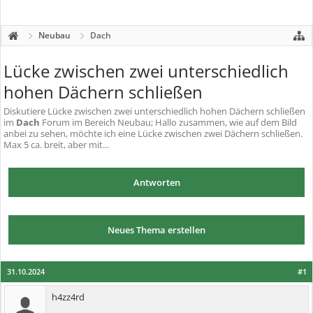
Neubau
Dach
Lücke zwischen zwei unterschiedlich
hohen Dächern schließen
Diskutiere
Lücke zwischen zwei unterschiedlich hohen Dächern schließen
im
Dach
Forum im Bereich Neubau; Hallo zusammen, wie auf dem Bild
anbei zu sehen, möchte ich eine Lücke zwischen zwei Dächern schließen.
Max 5 ca. breit, aber mit...
Antworten
Neues Thema erstellen
31.10.2024
#1
h4zz4rd