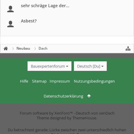
sehr schräge Lage der...
Asbest?
Neubau
Dach
Bauexpertenforum
Deutsch [Du]
Hilfe
Sitemap
Impressum
Nutzungsbedingungen
Datenschutzerklärung
Forum software by XenForo™
-
Deutsch von xenDach
Theme designed by
ThemeHouse
.
Du betrachtest gerade: Lücke zwischen zwei unterschiedlich hohen