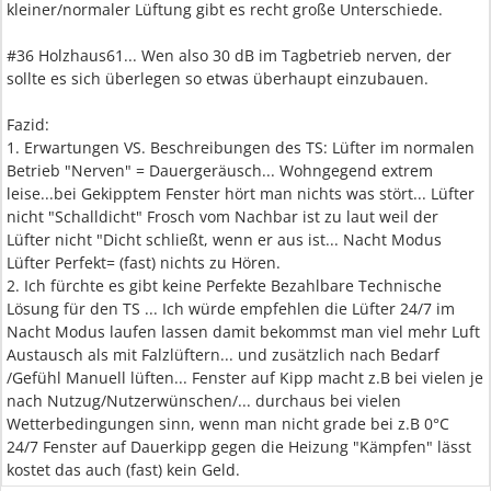
kleiner/normaler Lüftung gibt es recht große Unterschiede.
#36 Holzhaus61... Wen also 30 dB im Tagbetrieb nerven, der
sollte es sich überlegen so etwas überhaupt einzubauen.
Fazid:
1. Erwartungen VS. Beschreibungen des TS: Lüfter im normalen
Betrieb "Nerven" = Dauergeräusch... Wohngegend extrem
leise...bei Gekipptem Fenster hört man nichts was stört... Lüfter
nicht "Schalldicht" Frosch vom Nachbar ist zu laut weil der
Lüfter nicht "Dicht schließt, wenn er aus ist... Nacht Modus
Lüfter Perfekt= (fast) nichts zu Hören.
2. Ich fürchte es gibt keine Perfekte Bezahlbare Technische
Lösung für den TS ... Ich würde empfehlen die Lüfter 24/7 im
Nacht Modus laufen lassen damit bekommst man viel mehr Luft
Austausch als mit Falzlüftern... und zusätzlich nach Bedarf
/Gefühl Manuell lüften... Fenster auf Kipp macht z.B bei vielen je
nach Nutzug/Nutzerwünschen/... durchaus bei vielen
Wetterbedingungen sinn, wenn man nicht grade bei z.B 0°C
24/7 Fenster auf Dauerkipp gegen die Heizung "Kämpfen" lässt
kostet das auch (fast) kein Geld.