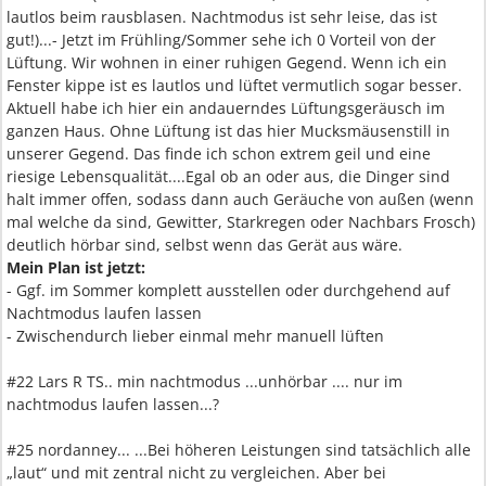
lautlos beim rausblasen. Nachtmodus ist sehr leise, das ist
gut!)...- Jetzt im Frühling/Sommer sehe ich 0 Vorteil von der
Lüftung. Wir wohnen in einer ruhigen Gegend. Wenn ich ein
Fenster kippe ist es lautlos und lüftet vermutlich sogar besser.
Aktuell habe ich hier ein andauerndes Lüftungsgeräusch im
ganzen Haus. Ohne Lüftung ist das hier Mucksmäusenstill in
unserer Gegend. Das finde ich schon extrem geil und eine
riesige Lebensqualität....Egal ob an oder aus, die Dinger sind
halt immer offen, sodass dann auch Geräuche von außen (wenn
mal welche da sind, Gewitter, Starkregen oder Nachbars Frosch)
deutlich hörbar sind, selbst wenn das Gerät aus wäre.
Mein Plan ist jetzt:
- Ggf. im Sommer komplett ausstellen oder durchgehend auf
Nachtmodus laufen lassen
- Zwischendurch lieber einmal mehr manuell lüften
#22 Lars R TS.. min nachtmodus ...unhörbar .... nur im
nachtmodus laufen lassen...?
#25 nordanney... ...Bei höheren Leistungen sind tatsächlich alle
„laut“ und mit zentral nicht zu vergleichen. Aber bei