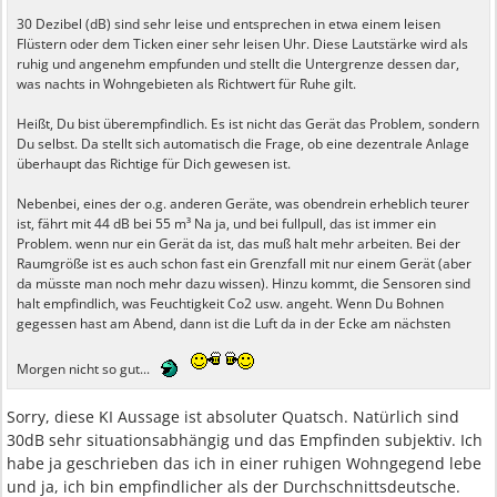
30 Dezibel (dB) sind sehr leise und entsprechen in etwa einem leisen
Flüstern oder dem Ticken einer sehr leisen Uhr. Diese Lautstärke wird als
ruhig und angenehm empfunden und stellt die Untergrenze dessen dar,
was nachts in Wohngebieten als Richtwert für Ruhe gilt.
Heißt, Du bist überempfindlich. Es ist nicht das Gerät das Problem, sondern
Du selbst. Da stellt sich automatisch die Frage, ob eine dezentrale Anlage
überhaupt das Richtige für Dich gewesen ist.
Nebenbei, eines der o.g. anderen Geräte, was obendrein erheblich teurer
ist, fährt mit 44 dB bei 55 m³ Na ja, und bei fullpull, das ist immer ein
Problem. wenn nur ein Gerät da ist, das muß halt mehr arbeiten. Bei der
Raumgröße ist es auch schon fast ein Grenzfall mit nur einem Gerät (aber
da müsste man noch mehr dazu wissen). Hinzu kommt, die Sensoren sind
halt empfindlich, was Feuchtigkeit Co2 usw. angeht. Wenn Du Bohnen
gegessen hast am Abend, dann ist die Luft da in der Ecke am nächsten
Morgen nicht so gut...
Sorry, diese KI Aussage ist absoluter Quatsch. Natürlich sind
30dB sehr situationsabhängig und das Empfinden subjektiv. Ich
habe ja geschrieben das ich in einer ruhigen Wohngegend lebe
und ja, ich bin empfindlicher als der Durchschnittsdeutsche.