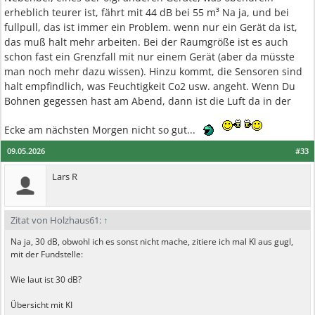
erheblich teurer ist, fährt mit 44 dB bei 55 m³ Na ja, und bei
fullpull, das ist immer ein Problem. wenn nur ein Gerät da ist,
das muß halt mehr arbeiten. Bei der Raumgröße ist es auch
schon fast ein Grenzfall mit nur einem Gerät (aber da müsste
man noch mehr dazu wissen). Hinzu kommt, die Sensoren sind
halt empfindlich, was Feuchtigkeit Co2 usw. angeht. Wenn Du
Bohnen gegessen hast am Abend, dann ist die Luft da in der
Ecke am nächsten Morgen nicht so gut...
09.05.2026
#33
Lars R
Zitat von Holzhaus61:
↑
Na ja, 30 dB, obwohl ich es sonst nicht mache, zitiere ich mal KI aus gugl,
mit der Fundstelle:
Wie laut ist 30 dB?
Übersicht mit KI