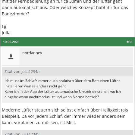
mit der Fernbedienung an für ca 30min und der lüfter geht
dann automatisch aus. Oder welches Konzept habt ihr für das
Badezimmer?
Lg
Julia
10.05.2026
#35
nordanney
Zitat von Julia1234:
↑
Ich muss im Schlafzimmer auch praktisch über dem Bett einen Lüfter
installieren weil es anders nicht geht.
Kann ich in der App der Lüfter automatische Uhrzeit einstellen, wo ich
eingebe wann nachtmodus ist und wann Normalbetrieb?
Moderne Lüfter steuern sich selbst einfach über Helligkeit (als
Beispiel). Da vor jedem Schlaf, der immer wieder anders sein
kann, vorplanen zu müssen, ist Mist.
Zitat von Julia1234:
↑