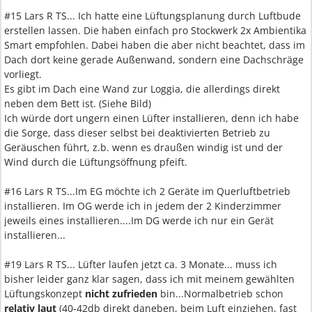
#15 Lars R TS... Ich hatte eine Lüftungsplanung durch Luftbude
erstellen lassen. Die haben einfach pro Stockwerk 2x Ambientika
Smart empfohlen. Dabei haben die aber nicht beachtet, dass im
Dach dort keine gerade Außenwand, sondern eine Dachschräge
vorliegt.
Es gibt im Dach eine Wand zur Loggia, die allerdings direkt
neben dem Bett ist. (Siehe Bild)
Ich würde dort ungern einen Lüfter installieren, denn ich habe
die Sorge, dass dieser selbst bei deaktivierten Betrieb zu
Geräuschen führt, z.b. wenn es draußen windig ist und der
Wind durch die Lüftungsöffnung pfeift.
#16 Lars R TS...Im EG möchte ich 2 Geräte im Querluftbetrieb
installieren. Im OG werde ich in jedem der 2 Kinderzimmer
jeweils eines installieren....Im DG werde ich nur ein Gerät
installieren...
#19 Lars R TS... Lüfter laufen jetzt ca. 3 Monate... muss ich
bisher leider ganz klar sagen, dass ich mit meinem gewählten
Lüftungskonzept
nicht zufrieden
bin...Normalbetrieb schon
relativ laut
(40-42db direkt daneben, beim Luft einziehen, fast