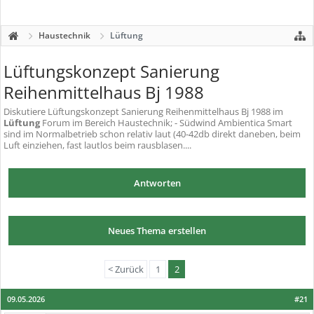
Haustechnik
Lüftung
Lüftungskonzept Sanierung
Reihenmittelhaus Bj 1988
Diskutiere
Lüftungskonzept Sanierung Reihenmittelhaus Bj 1988
im
Lüftung
Forum im Bereich Haustechnik; - Südwind Ambientica Smart
sind im Normalbetrieb schon relativ laut (40-42db direkt daneben, beim
Luft einziehen, fast lautlos beim rausblasen....
Antworten
Neues Thema erstellen
< Zurück
1
2
09.05.2026
#21