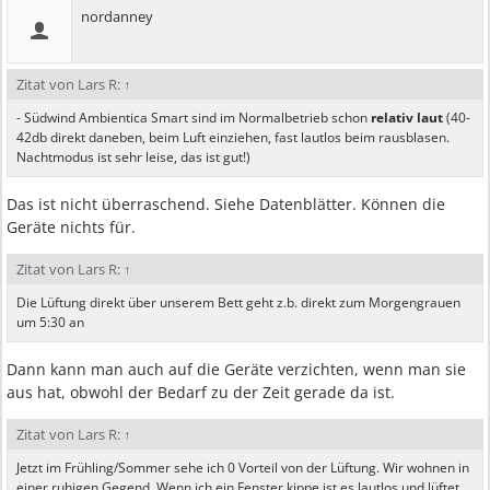
nordanney
Zitat von Lars R:
↑
- Südwind Ambientica Smart sind im Normalbetrieb schon
relativ laut
(40-
42db direkt daneben, beim Luft einziehen, fast lautlos beim rausblasen.
Nachtmodus ist sehr leise, das ist gut!)
Das ist nicht überraschend. Siehe Datenblätter. Können die
Geräte nichts für.
Zitat von Lars R:
↑
Die Lüftung direkt über unserem Bett geht z.b. direkt zum Morgengrauen
um 5:30 an
Dann kann man auch auf die Geräte verzichten, wenn man sie
aus hat, obwohl der Bedarf zu der Zeit gerade da ist.
Zitat von Lars R:
↑
Jetzt im Frühling/Sommer sehe ich 0 Vorteil von der Lüftung. Wir wohnen in
einer ruhigen Gegend. Wenn ich ein Fenster kippe ist es lautlos und lüftet