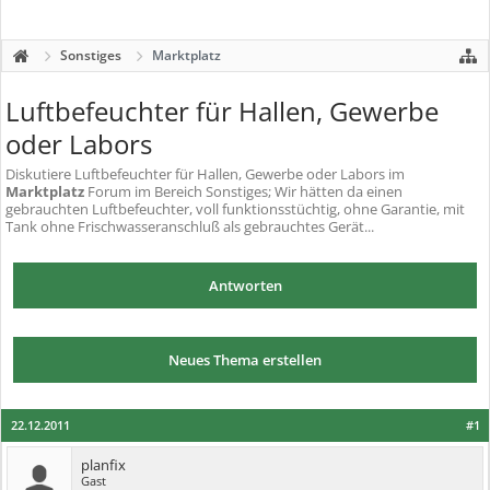
Sonstiges
Marktplatz
Luftbefeuchter für Hallen, Gewerbe
oder Labors
Diskutiere
Luftbefeuchter für Hallen, Gewerbe oder Labors
im
Marktplatz
Forum im Bereich Sonstiges; Wir hätten da einen
gebrauchten Luftbefeuchter, voll funktionsstüchtig, ohne Garantie, mit
Tank ohne Frischwasseranschluß als gebrauchtes Gerät...
Antworten
Neues Thema erstellen
22.12.2011
#1
planfix
Gast