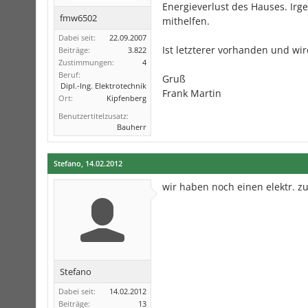
Energieverlust des Hauses. Ir
fmw6502
mithelfen.
Dabei seit:
22.09.2007
Ist letzterer vorhanden und wi
Beiträge:
3.822
Zustimmungen:
4
Beruf:
Gruß
Dipl.-Ing. Elektrotechnik
Frank Martin
Ort:
Kipfenberg
Benutzertitelzusatz:
Bauherr
Stefano
,
14.02.2012
wir haben noch einen elektr. z
Stefano
Dabei seit:
14.02.2012
Beiträge:
13