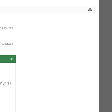
n Junkers
Weiter >
#1
 nur 17