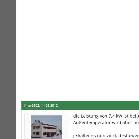
fmw6502
,
14.02.2012
die Leistung von 7,4 kW ist be
Außentemperatur wird aber noc
je kälter es nun wird, desto we