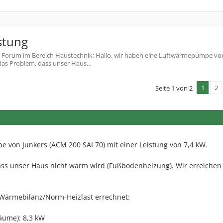
stung
Forum im Bereich Haustechnik; Hallo, wir haben eine Luftwärmepumpe vo
das Problem, dass unser Haus...
1
2
Seite 1 von 2
 von Junkers (ACM 200 SAI 70) mit einer Leistung von 7,4 kW.
ss unser Haus nicht warm wird (Fußbodenheizung). Wir erreichen
Wärmebilanz/Norm-Heizlast errechnet:
äume): 8,3 kW