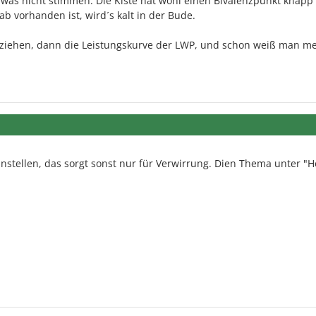
ndwas nicht stimmen. Die Kiste hat wohl einen Bivalenzpunkt knapp
b vorhanden ist, wird´s kalt in der Bude.
anziehen, dann die Leistungskurve der LWP, und schon weiß man me
nstellen, das sorgt sonst nur für Verwirrung. Dien Thema unter "