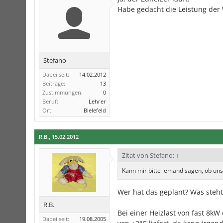
Habe gedacht die Leistung der
Stefano
Dabei seit:
14.02.2012
Beiträge:
13
Zustimmungen:
0
Beruf:
Lehrer
Ort:
Bielefeld
R.B.
,
15.02.2012
Zitat von Stefano:
↑
Kann mir bitte jemand sagen, ob unse
Wer hat das geplant? Was steh
R.B.
Bei einer Heizlast von fast 8
Dabei seit:
19.08.2005