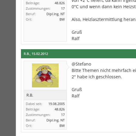
von +2°C liefert, da kann irge
Beiträge:
48.826
0°C und wenn dann kein Heizsta
Zustimmungen:
17
Beruf:
Dipl.Ing. NT
Also, Heizlasztermittlung her
Ort:
BW
Gruß
Ralf
R.B.
,
15.02.2012
@Stefano
Bitte Themen nicht mehrfach ei
2" habe ich geschlossen.
Gruß
R.B.
Ralf
Dabei seit:
19.08.2005
Beiträge:
48.826
Zustimmungen:
17
Beruf:
Dipl.Ing. NT
Ort:
BW