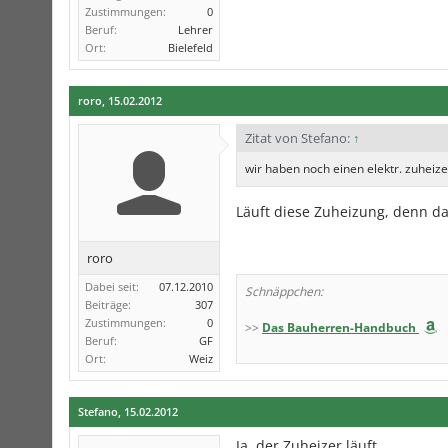
Zustimmungen:
0
Beruf:
Lehrer
Ort:
Bielefeld
roro
,
15.02.2012
Zitat von Stefano:
↑
wir haben noch einen elektr. zuheize
Läuft diese Zuheizung, denn 
roro
Dabei seit:
07.12.2010
Schnäppchen:
Beiträge:
307
Zustimmungen:
0
>>
Das Bauherren-Handbuch
Beruf:
GF
Ort:
Weiz
Stefano
,
15.02.2012
Ja, der Zuheizer läuft.