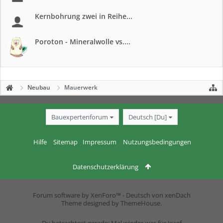
Kernbohrung zwei in Reihe...
Poroton - Mineralwolle vs....
Neubau
Mauerwerk
Bauexpertenforum
Deutsch [Du]
Hilfe
Sitemap
Impressum
Nutzungsbedingungen
Datenschutzerklärung
Forum software by XenForo™
-
Deutsch von xenDach
Theme designed by
ThemeHouse
.
Du betrachtest gerade: Mal wieder was für Josef